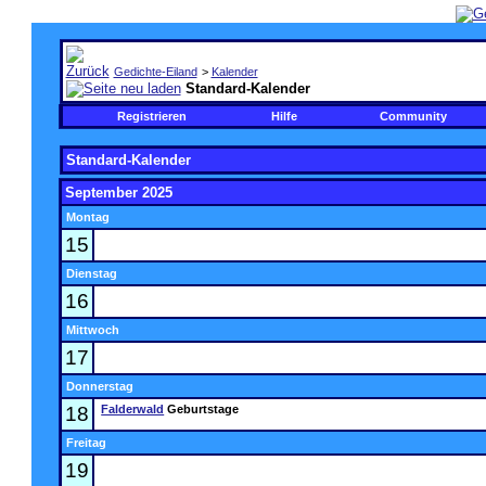
Gedichte-Eiland
>
Kalender
Standard-Kalender
Registrieren
Hilfe
Community
Standard-Kalender
September 2025
Montag
15
Dienstag
16
Mittwoch
17
Donnerstag
18
Falderwald
Geburtstage
Freitag
19