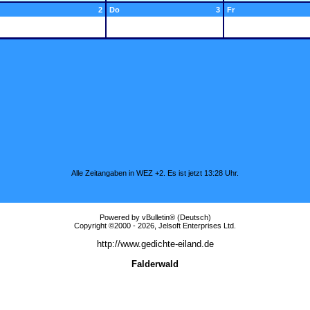
2
Do
3
Fr
Alle Zeitangaben in WEZ +2. Es ist jetzt
13:28
Uhr.
Powered by vBulletin® (Deutsch)
Copyright ©2000 - 2026, Jelsoft Enterprises Ltd.
http://www.gedichte-eiland.de
Falderwald