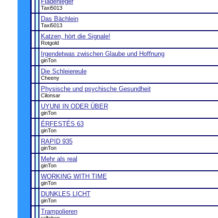
Fladenleger
Taxi5013
Das Bächlein
Taxi5013
Katzen, hört die Signale!
Rotgold
Irgendetwas zwischen Glaube und Hoffnung
ginTon
Die Schleiereule
Cheeny
Physische und psychische Gesundheit
Cilonsar
UYUNI IN ODER ÜBER
ginTon
ÉRFESTÉS 63
ginTon
RAPID 935
ginTon
Mehr als real
ginTon
WORKING WITH TIME
ginTon
DUNKLES LICHT
ginTon
Trampolieren