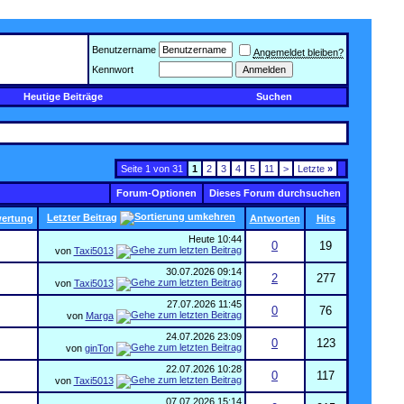
Benutzername
Angemeldet bleiben?
Kennwort
Heutige Beiträge
Suchen
Seite 1 von 31
1
2
3
4
5
11
>
Letzte
»
Forum-Optionen
Dieses Forum durchsuchen
Letzter Beitrag
ertung
Antworten
Hits
Heute
10:44
0
19
von
Taxi5013
30.07.2026
09:14
2
277
von
Taxi5013
27.07.2026
11:45
0
76
von
Marga
24.07.2026
23:09
0
123
von
ginTon
22.07.2026
10:28
0
117
von
Taxi5013
07.07.2026
15:14