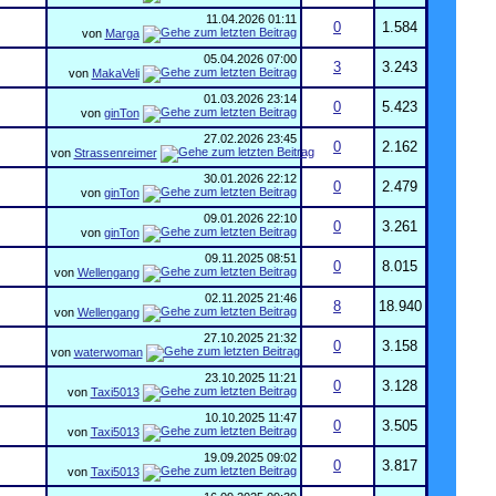
11.04.2026
01:11
0
1.584
von
Marga
05.04.2026
07:00
3
3.243
von
MakaVeli
01.03.2026
23:14
0
5.423
von
ginTon
27.02.2026
23:45
0
2.162
von
Strassenreimer
30.01.2026
22:12
0
2.479
von
ginTon
09.01.2026
22:10
0
3.261
von
ginTon
09.11.2025
08:51
0
8.015
von
Wellengang
02.11.2025
21:46
8
18.940
von
Wellengang
27.10.2025
21:32
0
3.158
von
waterwoman
23.10.2025
11:21
0
3.128
von
Taxi5013
10.10.2025
11:47
0
3.505
von
Taxi5013
19.09.2025
09:02
0
3.817
von
Taxi5013