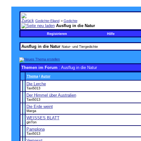
Gedichte-Eiland
>
Gedichte
Ausflug in die Natur
Registrieren
Hilfe
Ausflug in die Natur
Natur- und Tiergedichte
Themen im Forum
: Ausflug in die Natur
Thema
/
Autor
Die Lerche
Taxi5013
Der Himmel über Australien
Taxi5013
Die Erde weint
Marga
WEISSES BLATT
ginTon
Pamplona
Taxi5013
Verpasst