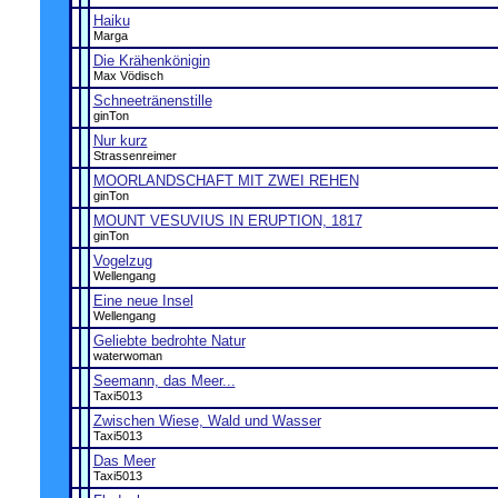
Haiku
Marga
Die Krähenkönigin
Max Vödisch
Schneetränenstille
ginTon
Nur kurz
Strassenreimer
MOORLANDSCHAFT MIT ZWEI REHEN
ginTon
MOUNT VESUVIUS IN ERUPTION, 1817
ginTon
Vogelzug
Wellengang
Eine neue Insel
Wellengang
Geliebte bedrohte Natur
waterwoman
Seemann, das Meer...
Taxi5013
Zwischen Wiese, Wald und Wasser
Taxi5013
Das Meer
Taxi5013