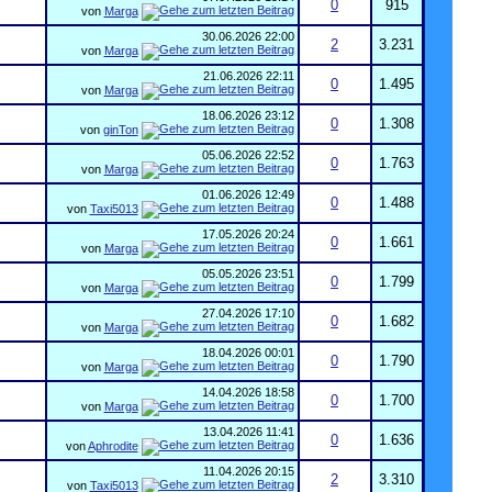
0
915
von
Marga
30.06.2026
22:00
2
3.231
von
Marga
21.06.2026
22:11
0
1.495
von
Marga
18.06.2026
23:12
0
1.308
von
ginTon
05.06.2026
22:52
0
1.763
von
Marga
01.06.2026
12:49
0
1.488
von
Taxi5013
17.05.2026
20:24
0
1.661
von
Marga
05.05.2026
23:51
0
1.799
von
Marga
27.04.2026
17:10
0
1.682
von
Marga
18.04.2026
00:01
0
1.790
von
Marga
14.04.2026
18:58
0
1.700
von
Marga
13.04.2026
11:41
0
1.636
von
Aphrodite
11.04.2026
20:15
2
3.310
von
Taxi5013