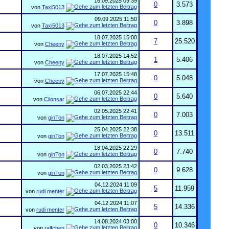
16.09.2025
09:39
0
3.573
von
Taxi5013
09.09.2025
11:50
0
3.898
von
Taxi5013
18.07.2025
15:00
7
25.520
von
Cheeny
18.07.2025
14:52
1
5.406
von
Cheeny
17.07.2025
15:48
0
5.048
von
Cheeny
06.07.2025
22:44
0
5.640
von
Cilonsar
02.05.2025
22:41
0
7.003
von
ginTon
25.04.2025
22:38
0
13.511
von
ginTon
18.04.2025
22:29
0
7.740
von
ginTon
02.03.2025
23:42
0
9.628
von
ginTon
04.12.2024
11:09
5
11.959
von
rudi menter
04.12.2024
11:07
5
14.336
von
rudi menter
14.08.2024
03:00
0
10.346
von
ralfchen