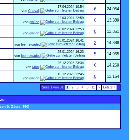
17.04.2024
10:54
6
24.054
von
Chavali
22.03.2024
22:59
0
13.389
von
ginTon
28.02.2024
22:53
0
13.351
von
ginTon
25.01.2024
16:41
2
14.388
von
fee_reloaded
25.01.2024
16:23
5
14.965
von
fee_reloaded
26.12.2023
23:34
6
14.269
von
Moni
15.12.2023
22:45
0
13.154
von
ginTon
Seite 1 von 31
1
2
3
4
5
11
>
Letzte
»
zer
zer: 0, Gäste: 350)