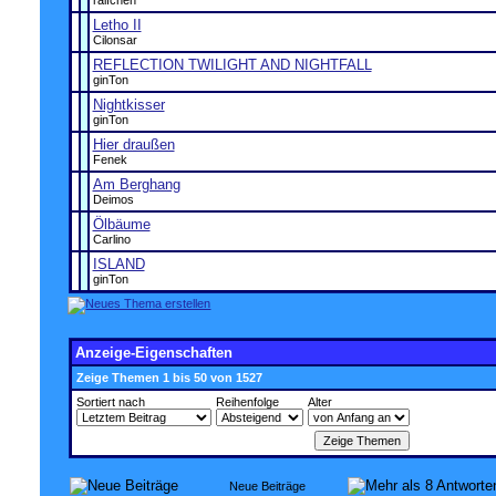
ralfchen
Letho II
Cilonsar
REFLECTION TWILIGHT AND NIGHTFALL
ginTon
Nightkisser
ginTon
Hier draußen
Fenek
Am Berghang
Deimos
Ölbäume
Carlino
ISLAND
ginTon
Anzeige-Eigenschaften
Zeige Themen 1 bis 50 von 1527
Sortiert nach
Reihenfolge
Alter
Neue Beiträge