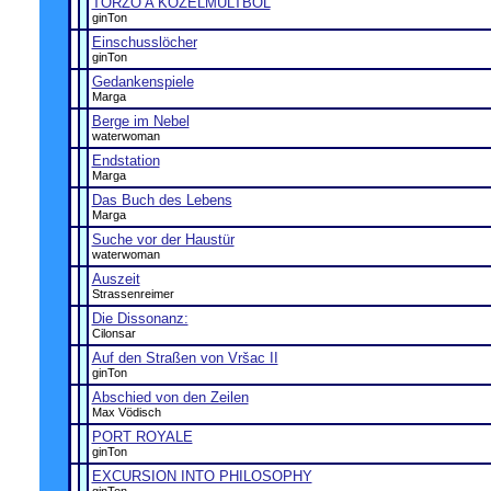
TORZÓ A KÖZELMÚLTBÓL
ginTon
Einschusslöcher
ginTon
Gedankenspiele
Marga
Berge im Nebel
waterwoman
Endstation
Marga
Das Buch des Lebens
Marga
Suche vor der Haustür
waterwoman
Auszeit
Strassenreimer
Die Dissonanz:
Cilonsar
Auf den Straßen von Vršac II
ginTon
Abschied von den Zeilen
Max Vödisch
PORT ROYALE
ginTon
EXCURSION INTO PHILOSOPHY