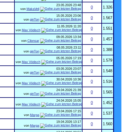
23.05.2026
23:48
0
1.326
von
MakaVeli
15.05.2026
23:06
0
1.567
von
ginTon
11.05.2026
11:20
0
1.551
von
Max Vödisch
09.05.2026
13:34
0
1.457
von
Cilonsar
08.05.2026
23:11
0
1.388
von
ginTon
05.05.2026
17:19
0
1.579
von
Max Vödisch
03.05.2026
23:07
0
1.548
von
ginTon
30.04.2026
10:36
0
1.516
von
Max Vödisch
24.04.2026
21:39
0
1.565
von
ginTon
24.04.2026
15:05
0
1.452
von
Max Vödisch
23.04.2026
17:15
0
1.537
von
Marga
19.04.2026
13:17
0
1.560
von
Marga