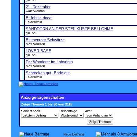
ginTon
21. Dezember
waterwoman
Et fabula docet
Falderwald
SANDDORN AN DER STEILKÜSTE BEI LOHME
ginTon
Blumenrote Schwärze
Max Vödisch
LOVER BASE
ginTon
Der Wanderer im Labyrinth
Max Vödisch
Schrecken gut, Ende gut
Falderwald
Anzeige-Eigenschaften
Zeige Themen 1 bis 50 von 2115
Sortiert nach
Reihenfolge
Alter
Neue Beiträge