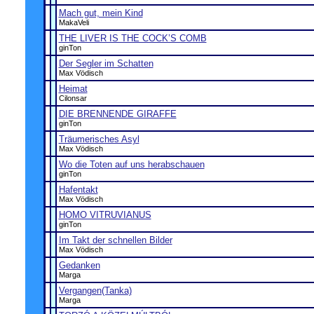
Mach gut, mein Kind
MakaVeli
THE LIVER IS THE COCK’S COMB
ginTon
Der Segler im Schatten
Max Vödisch
Heimat
Cilonsar
DIE BRENNENDE GIRAFFE
ginTon
Träumerisches Asyl
Max Vödisch
Wo die Toten auf uns herabschauen
ginTon
Hafentakt
Max Vödisch
HOMO VITRUVIANUS
ginTon
Im Takt der schnellen Bilder
Max Vödisch
Gedanken
Marga
Vergangen(Tanka)
Marga