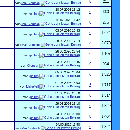
0
211
von
Max Vödisch
10.07.2026
23:12
0
360
von
ginTon
10.07.2026
11:42
0
276
von
Max Vödisch
03.07.2026
23:33
0
1.624
von
ginTon
28.06.2026
17:14
4
2.070
von
Max Vödisch
26.06.2026
22:54
0
1.107
von
ginTon
23.06.2026
18:45
0
954
von
Cilonsar
05.06.2026
23:04
0
1.829
von
ginTon
01.06.2026
13:03
5
1.717
von
MakaVeli
31.05.2026
23:10
0
1.314
von
ginTon
29.05.2026
23:10
0
1.320
von
ginTon
24.05.2026
23:00
0
1.484
von
ginTon
24.05.2026
11:50
0
1.324
von
Max Vödisch