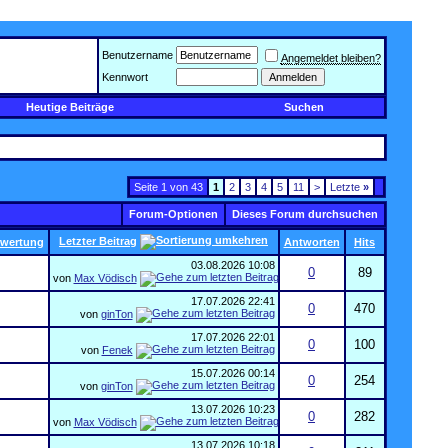
Benutzername
Angemeldet bleiben?
Kennwort
Heutige Beiträge
Suchen
Seite 1 von 43
1
2
3
4
5
11
>
Letzte
»
Forum-Optionen
Dieses Forum durchsuchen
Letzter Beitrag
wertung
Antworten
Hits
03.08.2026
10:08
0
89
von
Max Vödisch
17.07.2026
22:41
0
470
von
ginTon
17.07.2026
22:01
0
100
von
Fenek
15.07.2026
00:14
0
254
von
ginTon
13.07.2026
10:23
0
282
von
Max Vödisch
13.07.2026
10:18