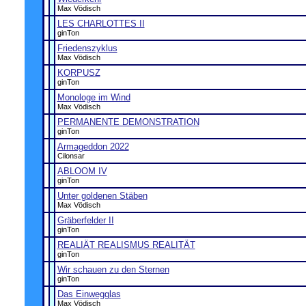
Max Vödisch
LES CHARLOTTES II
ginTon
Friedenszyklus
Max Vödisch
KORPUSZ
ginTon
Monologe im Wind
Max Vödisch
PERMANENTE DEMONSTRATION
ginTon
Armageddon 2022
Cilonsar
ABLOOM IV
ginTon
Unter goldenen Stäben
Max Vödisch
Gräberfelder II
ginTon
REALIÄT REALISMUS REALITÄT
ginTon
Wir schauen zu den Sternen
ginTon
Das Einwegglas
Max Vödisch