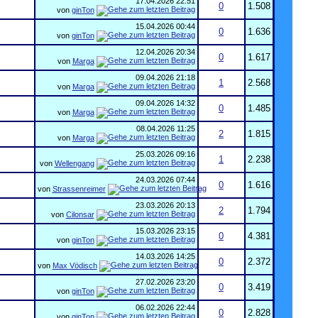
17.04.2026
22:51
0
1.508
von
ginTon
15.04.2026
00:44
0
1.636
von
ginTon
12.04.2026
20:34
0
1.617
von
Marga
09.04.2026
21:18
1
2.568
von
Marga
09.04.2026
14:32
0
1.485
von
Marga
08.04.2026
11:25
2
1.815
von
Marga
25.03.2026
09:16
1
2.238
von
Wellengang
24.03.2026
07:44
0
1.616
von
Strassenreimer
23.03.2026
20:13
2
1.794
von
Cilonsar
15.03.2026
23:15
0
4.381
von
ginTon
14.03.2026
14:25
0
2.372
von
Max Vödisch
27.02.2026
23:20
0
3.419
von
ginTon
06.02.2026
22:44
0
2.828
von
ginTon