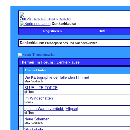
Gedichte-Eiland
>
Gedichte
Denkerklause
Registrieren
Hilfe
Denkerklause
Philosophisches und Nachdenkliches
Themen im Forum
: Denkerklause
Thema
/
Autor
Die Kartographie der fallenden Himmel
Max Vödisch
BLUE LIFE FORCE
ginTon
Im Windschatten
Fenek
optisch Waren verrückt (Ellipse)
ginTon
Neue Stimmen
Max Vödisch
Wiederkehr