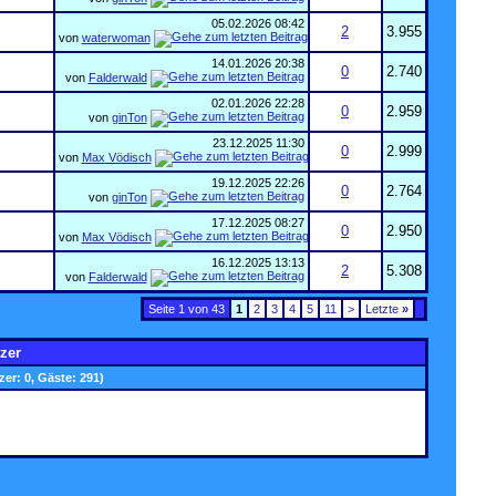
05.02.2026
08:42
2
3.955
von
waterwoman
14.01.2026
20:38
0
2.740
von
Falderwald
02.01.2026
22:28
0
2.959
von
ginTon
23.12.2025
11:30
0
2.999
von
Max Vödisch
19.12.2025
22:26
0
2.764
von
ginTon
17.12.2025
08:27
0
2.950
von
Max Vödisch
16.12.2025
13:13
2
5.308
von
Falderwald
Seite 1 von 43
1
2
3
4
5
11
>
Letzte
»
zer
zer: 0, Gäste: 291)