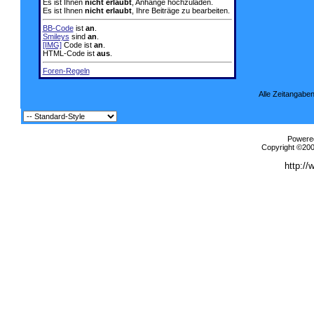
Es ist Ihnen
nicht erlaubt
, Anhänge hochzuladen.
Es ist Ihnen
nicht erlaubt
, Ihre Beiträge zu bearbeiten.
BB-Code
ist
an
.
Smileys
sind
an
.
[IMG]
Code ist
an
.
HTML-Code ist
aus
.
Foren-Regeln
Alle Zeitangaben
Powered
Copyright ©2000
http://