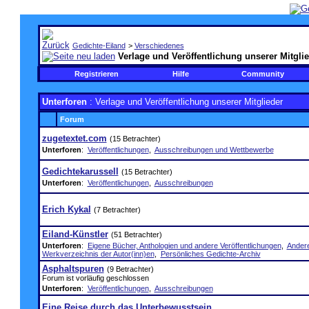
Gedichte-Eiland
>
Verschiedenes
Verlage und Veröffentlichung unserer Mitgli
Registrieren
Hilfe
Community
Unterforen
: Verlage und Veröffentlichung unserer Mitglieder
Forum
zugetextet.com
(15 Betrachter)
Unterforen
:
Veröffentlichungen
,
Ausschreibungen und Wettbewerbe
Gedichtekarussell
(15 Betrachter)
Unterforen
:
Veröffentlichungen
,
Ausschreibungen
Erich Kykal
(7 Betrachter)
Eiland-Künstler
(51 Betrachter)
Unterforen
:
Eigene Bücher, Anthologien und andere Veröffentlichungen
,
Andere
Werkverzeichnis der Autor(inn)en
,
Persönliches Gedichte-Archiv
Asphaltspuren
(9 Betrachter)
Forum ist vorläufig geschlossen
Unterforen
:
Veröffentlichungen
,
Ausschreibungen
Eine Reise durch das Unterbewusstsein