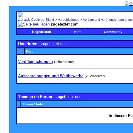
Gedichte-Eiland
>
Verschiedenes
>
Verlage und Veröffentlichung unser
zugetextet.com
Registrieren
Hilfe
Community
Unterforen
: zugetextet.com
Forum
Veröffentlichungen
(1 Betrachter)
Ausschreibungen und Wettbewerbe
(2 Betrachter)
Themen im Forum
: zugetextet.com
Thema
/
Autor
In diesem Fo