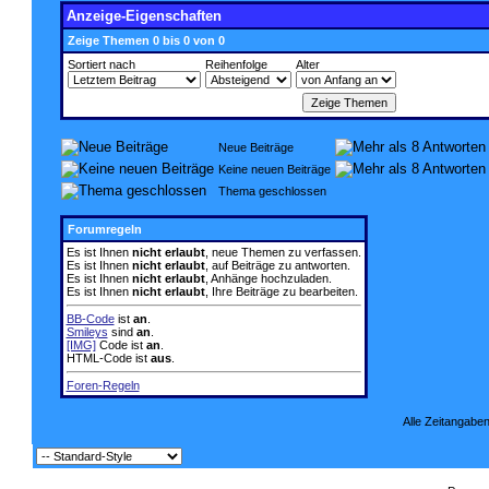
Anzeige-Eigenschaften
Zeige Themen 0 bis 0 von 0
Sortiert nach
Reihenfolge
Alter
Neue Beiträge
Keine neuen Beiträge
Thema geschlossen
Forumregeln
Es ist Ihnen
nicht erlaubt
, neue Themen zu verfassen.
Es ist Ihnen
nicht erlaubt
, auf Beiträge zu antworten.
Es ist Ihnen
nicht erlaubt
, Anhänge hochzuladen.
Es ist Ihnen
nicht erlaubt
, Ihre Beiträge zu bearbeiten.
BB-Code
ist
an
.
Smileys
sind
an
.
[IMG]
Code ist
an
.
HTML-Code ist
aus
.
Foren-Regeln
Alle Zeitangaben