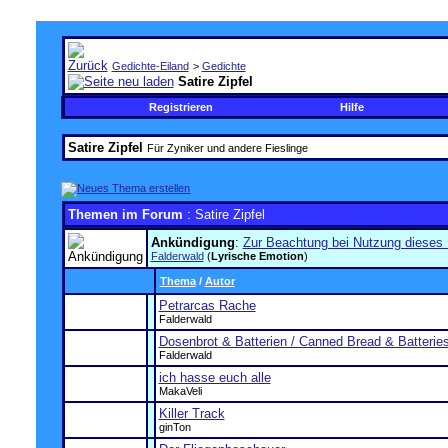
Gedichte-Eiland
>
Gedichte
Satire Zipfel
Registrieren
Hilfe
Satire Zipfel
Für Zyniker und andere Fieslinge
Themen im Forum
: Satire Zipfel
Ankündigung
:
Zur Beachtung bei Nutzung dieses
Falderwald
(
Lyrische Emotion
)
Thema
/
Autor
Petrarcas Rache
Falderwald
Dosenbrot & Batterien / Canned Bread & Batterie
Falderwald
ich hasse euch alle
MakaVeli
Killer Track
ginTon