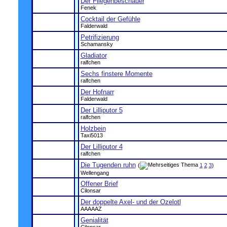
Der Fliegenbeschauer
Fenek
Cocktail der Gefühle
Falderwald
Petrifizierung
Schamansky
Gladiator
ralfchen
Sechs finstere Momente
ralfchen
Der Hofnarr
Falderwald
Der Lilliputor 5
ralfchen
Holzbein
Taxi5013
Der Lilliputor 4
ralfchen
Die Tugenden ruhn
(
1
2
3
)
Wellengang
Offener Brief
Cilonsar
Der doppelte Axel- und der Ozelotl
AAAAAZ
Genialität