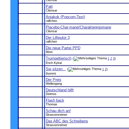
Cilonsar
Patt
Cilonsar
Aniakok (Popcorn-Text)
ralfchen
Placebo-Char-mane/Charakteregomane
Cilonsar
Der Lilliputor 3
ralfchen
Die neue Partei PPD
Moni
Trumpeltierisch
(
1
2
3
)
Erich Kykal
Sie sitzen...
(
1
2
)
thommi
Der Preis
Wellengang
Deutschland hilft
Deimos
Flash back
Thomas
Schau dich an!
Strassenreimer
Das ABC des Schreibens
Strassenreimer