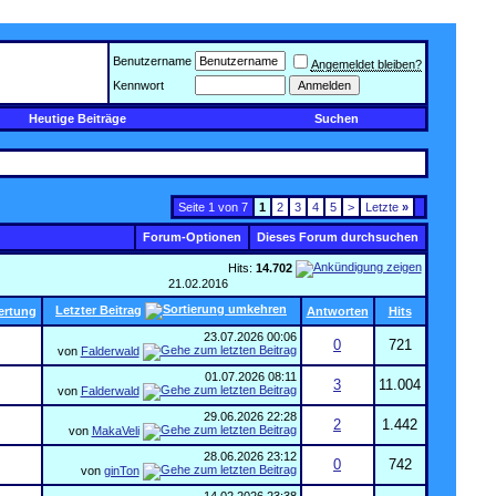
Benutzername
Angemeldet bleiben?
Kennwort
Heutige Beiträge
Suchen
Seite 1 von 7
1
2
3
4
5
>
Letzte
»
Forum-Optionen
Dieses Forum durchsuchen
Hits:
14.702
21.02.2016
Letzter Beitrag
ertung
Antworten
Hits
23.07.2026
00:06
0
721
von
Falderwald
01.07.2026
08:11
3
11.004
von
Falderwald
29.06.2026
22:28
2
1.442
von
MakaVeli
28.06.2026
23:12
0
742
von
ginTon