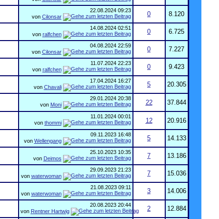
22.08.2024
09:23
0
8.120
von
Cilonsar
14.08.2024
02:51
0
6.725
von
ralfchen
04.08.2024
22:59
0
7.227
von
Cilonsar
11.07.2024
22:23
0
9.423
von
ralfchen
17.04.2024
16:27
5
20.305
von
Chavali
29.01.2024
20:38
22
37.844
von
Moni
11.01.2024
00:01
12
20.916
von
thommi
09.11.2023
16:48
5
14.133
von
Wellengang
25.10.2023
10:35
7
13.186
von
Deimos
29.09.2023
21:23
7
15.036
von
waterwoman
21.08.2023
09:11
3
14.006
von
waterwoman
20.08.2023
20:44
2
12.884
von
Rentner Hartwig