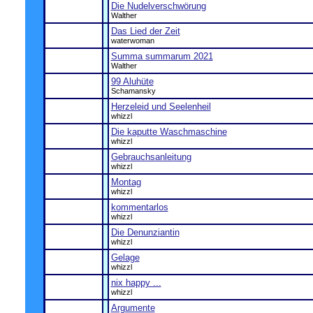
Die Nudelverschwörung
Walther
Das Lied der Zeit
waterwoman
Summa summarum 2021
Walther
99 Aluhüte
Schamansky
Herzeleid und Seelenheil
whizzl
Die kaputte Waschmaschine
whizzl
Gebrauchsanleitung
whizzl
Montag
whizzl
kommentarlos
whizzl
Die Denunziantin
whizzl
Gelage
whizzl
nix happy ...
whizzl
Argumente