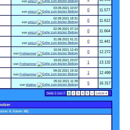
von
whizzl
03.09.2021
10:07
0
11.577
von
whizzl
02.09.2021
18:31
0
11.612
von
whizzl
02.09.2021
07:14
0
11.664
von
whizzl
31.08.2021
01:21
0
11.441
von
whizzl
10.04.2021
12:43
0
12.272
von
Freihammer
19.03.2021
23:07
1
13.132
von
Freihammer
09.02.2021
19:32
1
12.499
von
Freihammer
05.02.2021
11:39
5
16.317
von
Walther
Seite 1 von 7
1
2
3
4
5
>
Letzte
»
nutzer
utzer: 0, Gäste: 85)