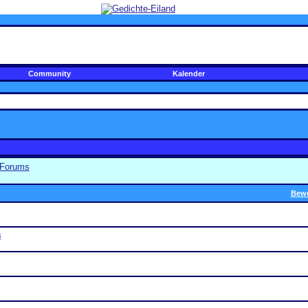
Community
Kalender
 Forums
Bew
s