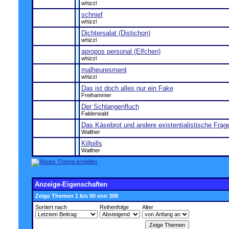
whizzl
schnief
whizzl
Dichtersalat (Distichon)
whizzl
apropos personal (Elfchen)
whizzl
malheuresment
whizzl
Das ist doch alles nur ein Fake
Freihammer
Der Schlangenfluch
Falderwald
Das Käsebrot und andere existentialistische Frage
Walther
Killpills
Walther
Anzeige-Eigenschaften
Zeige Themen 1 bis 50 von 308
Sortiert nach
Reihenfolge
Alter