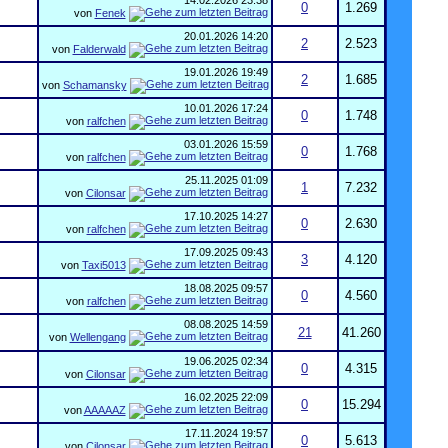
14.02.2026
23:38
0
1.269
von
Fenek
20.01.2026
14:20
2
2.523
von
Falderwald
19.01.2026
19:49
2
1.685
von
Schamansky
10.01.2026
17:24
0
1.748
von
ralfchen
03.01.2026
15:59
0
1.768
von
ralfchen
25.11.2025
01:09
1
7.232
von
Cilonsar
17.10.2025
14:27
0
2.630
von
ralfchen
17.09.2025
09:43
3
4.120
von
Taxi5013
18.08.2025
09:57
0
4.560
von
ralfchen
08.08.2025
14:59
21
41.260
von
Wellengang
19.06.2025
02:34
0
4.315
von
Cilonsar
16.02.2025
22:09
0
15.294
von
AAAAAZ
17.11.2024
19:57
0
5.613
von
Cilonsar