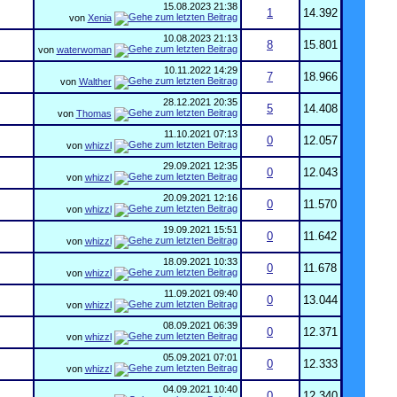
15.08.2023
21:38
1
14.392
von
Xenia
10.08.2023
21:13
8
15.801
von
waterwoman
10.11.2022
14:29
7
18.966
von
Walther
28.12.2021
20:35
5
14.408
von
Thomas
11.10.2021
07:13
0
12.057
von
whizzl
29.09.2021
12:35
0
12.043
von
whizzl
20.09.2021
12:16
0
11.570
von
whizzl
19.09.2021
15:51
0
11.642
von
whizzl
18.09.2021
10:33
0
11.678
von
whizzl
11.09.2021
09:40
0
13.044
von
whizzl
08.09.2021
06:39
0
12.371
von
whizzl
05.09.2021
07:01
0
12.333
von
whizzl
04.09.2021
10:40
0
12.340