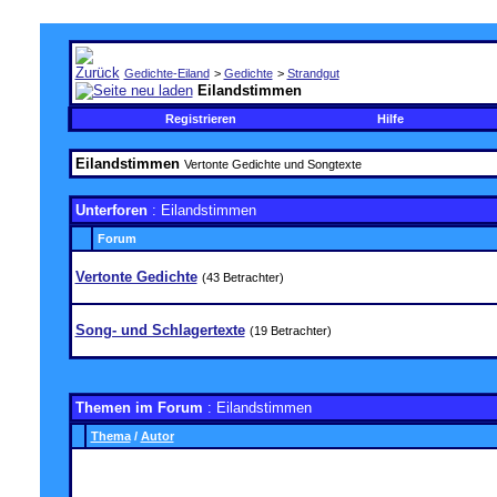
Gedichte-Eiland
>
Gedichte
>
Strandgut
Eilandstimmen
Registrieren
Hilfe
Eilandstimmen
Vertonte Gedichte und Songtexte
Unterforen
: Eilandstimmen
Forum
Vertonte Gedichte
(43 Betrachter)
Song- und Schlagertexte
(19 Betrachter)
Themen im Forum
: Eilandstimmen
Thema
/
Autor