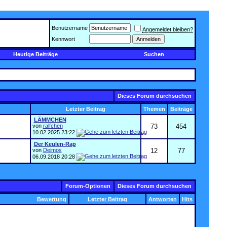
Benutzername
Angemeldet bleiben?
Kennwort
Heutige Beiträge
Suchen
Dieses Forum durchsuchen
Letzter Beitrag
Themen
Beiträge
LÄMMCHEN
von
ralfchen
73
454
10.02.2025
23:22
Der Keulen-Rap
von
Deimos
12
77
06.09.2018
20:28
Forum-Optionen
Dieses Forum durchsuchen
Bewertung
Letzter Beitrag
Antworten
Hits