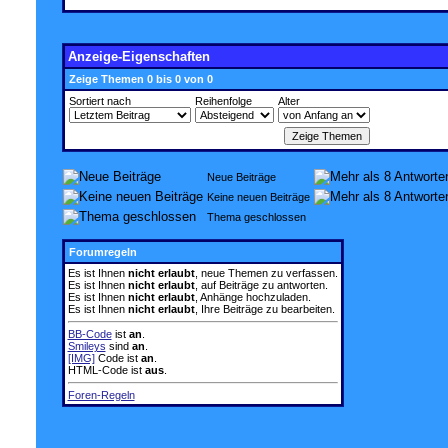
Anzeige-Eigenschaften
Zeige Themen 0 bis 0 von 0
Sortiert nach
Reihenfolge
Alter
Neue Beiträge
Keine neuen Beiträge
Thema geschlossen
Forumregeln
Es ist Ihnen
nicht erlaubt
, neue Themen zu verfassen.
Es ist Ihnen
nicht erlaubt
, auf Beiträge zu antworten.
Es ist Ihnen
nicht erlaubt
, Anhänge hochzuladen.
Es ist Ihnen
nicht erlaubt
, Ihre Beiträge zu bearbeiten.
BB-Code
ist
an
.
Smileys
sind
an
.
[IMG]
Code ist
an
.
HTML-Code ist
aus
.
Foren-Regeln