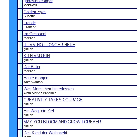
ganzsichersogar
MakaVeli
Golden Eyes
Suzette
Freude
Cilonsar
Im Greissaal
ralfchen
IF IAM NOT LONGER HERE
ginTon
KITH AND KIN
ginTon
Der Bitter
ralfchen
Heute morgen
waterwoman
Was Menschen hinterlassen
Alma Marie Schneider
CREATIVITY TAKES COURAGE
ginTon
Ein Weg, ein Ziel
ginTon
MAY YOU BLOOM AND GROW FOREVER
ginTon
Das Kleid der Weihnacht