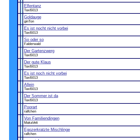
Elfentanz
Taxi5013
Goldauge
ginTon
Es ist nocht nicht vorbei
Taxi5013
So oder so
Falderwald
Der Gartenzwerg
Taxi5013
Der gute Klaus
Taxi5013
Es ist noch nicht vorbei
Taxi5013
Allein
Taxi5013
Der Sommer ist da
Taxi5013
Poorart
ralfchen
Von Familiendingen
MakaVeli
Egozerkratzte Mischlinge
ralfchen