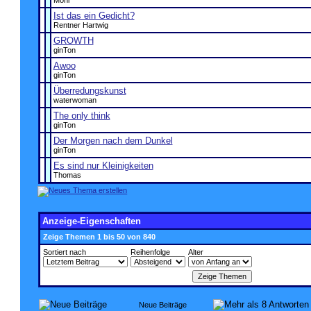
Moni
Ist das ein Gedicht?
Rentner Hartwig
GROWTH
ginTon
Awoo
ginTon
Überredungskunst
waterwoman
The only think
ginTon
Der Morgen nach dem Dunkel
ginTon
Es sind nur Kleinigkeiten
Thomas
Anzeige-Eigenschaften
Zeige Themen 1 bis 50 von 840
Sortiert nach
Reihenfolge
Alter
Neue Beiträge