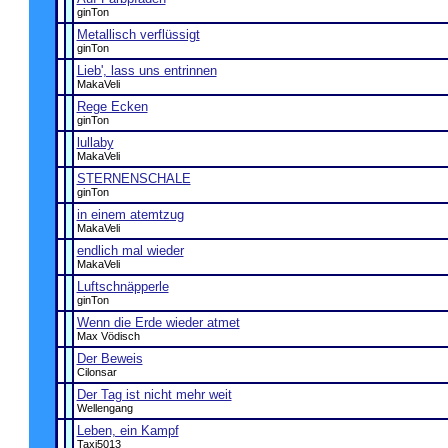
ginTon
Metallisch verflüssigt
ginTon
Lieb', lass uns entrinnen
MakaVeli
Rege Ecken
ginTon
lullaby
MakaVeli
STERNENSCHALE
ginTon
in einem atemtzug
MakaVeli
endlich mal wieder
MakaVeli
Luftschnäpperle
ginTon
Wenn die Erde wieder atmet
Max Vödisch
Der Beweis
Cilonsar
Der Tag ist nicht mehr weit
Wellengang
Leben, ein Kampf
Taxi5013