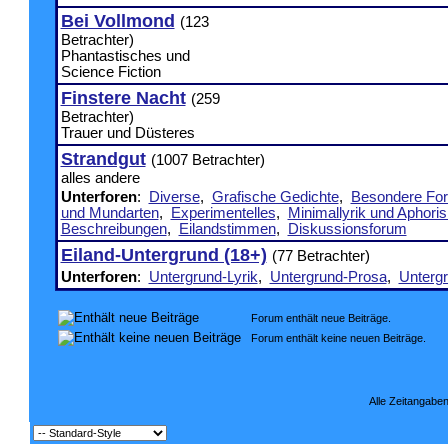
Bei Vollmond
(123
Betrachter)
Phantastisches und
Science Fiction
Finstere Nacht
(259
Betrachter)
Trauer und Düsteres
Strandgut
(1007 Betrachter)
alles andere
Unterforen
:
Diverse
,
Grafische Gedichte
,
Besondere Fo
und Mundarten
,
Experimentelles
,
Minimallyrik und Aphori
Beschreibungen
,
Eilandstimmen
,
Diskussionsforum
Eiland-Untergrund (18+)
(77 Betrachter)
Unterforen
:
Untergrund-Lyrik
,
Untergrund-Prosa
,
Untergr
Forum enthält neue Beiträge.
Forum enthält keine neuen Beiträge.
Alle Zeitangaben