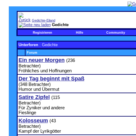
Gedichte-Eiland
Gedichte
Registrieren
Hilfe
Community
Unterforen
: Gedichte
Forum
Ein neuer Morgen
(236
Betrachter)
Fröhliches und Hoffnungen
Der Tag beginnt mit Spaß
(348 Betrachter)
Humor und Übermut
Satire Zipfel
(115
Betrachter)
Für Zyniker und andere
Fieslinge
Kolosseum
(43
Betrachter)
Kampf der Lyrikgötter