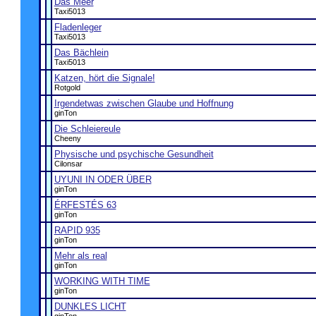
Das Meer
Taxi5013
Fladenleger
Taxi5013
Das Bächlein
Taxi5013
Katzen, hört die Signale!
Rotgold
Irgendetwas zwischen Glaube und Hoffnung
ginTon
Die Schleiereule
Cheeny
Physische und psychische Gesundheit
Cilonsar
UYUNI IN ODER ÜBER
ginTon
ÉRFESTÉS 63
ginTon
RAPID 935
ginTon
Mehr als real
ginTon
WORKING WITH TIME
ginTon
DUNKLES LICHT