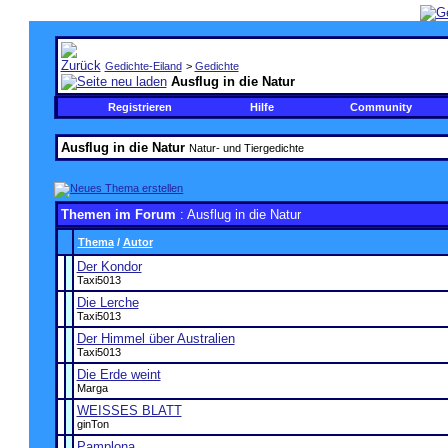
Gedichte-Eiland
>
Gedichte
Ausflug in die Natur
Registrieren
Hilfe
Community
Ausflug in die Natur
Natur- und Tiergedichte
Themen im Forum
: Ausflug in die Natur
Thema
/
Autor
Der Kondor
Taxi5013
Die Lerche
Taxi5013
Der Himmel über Australien
Taxi5013
Die Erde weint
Marga
WEISSES BLATT
ginTon
Pamplona