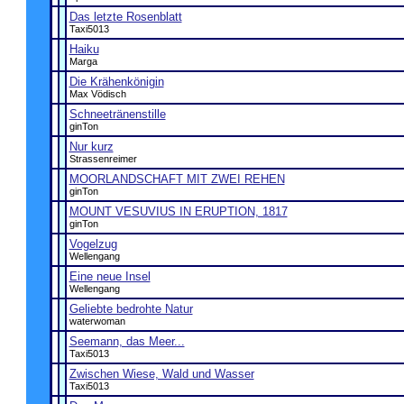
Das letzte Rosenblatt
Taxi5013
Haiku
Marga
Die Krähenkönigin
Max Vödisch
Schneetränenstille
ginTon
Nur kurz
Strassenreimer
MOORLANDSCHAFT MIT ZWEI REHEN
ginTon
MOUNT VESUVIUS IN ERUPTION, 1817
ginTon
Vogelzug
Wellengang
Eine neue Insel
Wellengang
Geliebte bedrohte Natur
waterwoman
Seemann, das Meer...
Taxi5013
Zwischen Wiese, Wald und Wasser
Taxi5013