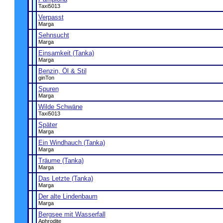
Taxi5013
Verpasst
Marga
Sehnsucht
Marga
Einsamkeit (Tanka)
Marga
Benzin, Öl & Stil
ginTon
Spuren
Marga
Wilde Schwäne
Taxi5013
Später
Marga
Ein Windhauch (Tanka)
Marga
Träume (Tanka)
Marga
Das Letzte (Tanka)
Marga
Der alte Lindenbaum
Marga
Bergsee mit Wasserfall
Aphrodite