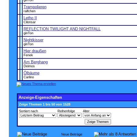
ginTon
Trampolieren
ralfchen
Letho II
Cilonsar
REFLECTION TWILIGHT AND NIGHTFALL
ginTon
Nightkisser
ginTon
Hier draußen
Fenek
Am Berghang
Deimos
Ölbäume
Carlino
Anzeige-Eigenschaften
Zeige Themen 1 bis 50 von 1528
Sortiert nach
Reihenfolge
Alter
Neue Beiträge