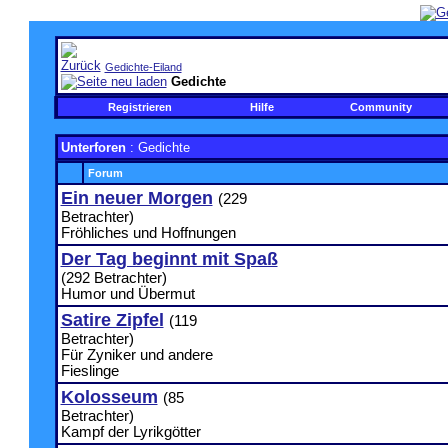
Gedichte-Eiland
Gedichte
Registrieren
Hilfe
Community
Unterforen
: Gedichte
Forum
Ein neuer Morgen
(229
Betrachter)
Fröhliches und Hoffnungen
Der Tag beginnt mit Spaß
(292 Betrachter)
Humor und Übermut
Satire Zipfel
(119
Betrachter)
Für Zyniker und andere
Fieslinge
Kolosseum
(85
Betrachter)
Kampf der Lyrikgötter