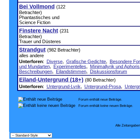
Bei Vollmond
(122
Betrachter)
Phantastisches und
Science Fiction
Finstere Nacht
(231
Betrachter)
Trauer und Düsteres
Strandgut
(982 Betrachter)
alles andere
Unterforen
:
Diverse
,
Grafische Gedichte
,
Besondere Fo
und Mundarten
,
Experimentelles
,
Minimallyrik und Aphori
Beschreibungen
,
Eilandstimmen
,
Diskussionsforum
Eiland-Untergrund (18+)
(80 Betrachter)
Unterforen
:
Untergrund-Lyrik
,
Untergrund-Prosa
,
Untergr
Forum enthält neue Beiträge.
Forum enthält keine neuen Beiträge.
Alle Zeitangaben