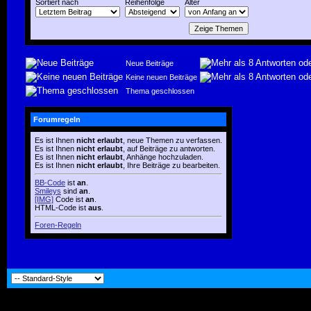
Sortiert nach
Reihenfolge
Alter
Neue Beiträge
Keine neuen Beiträge
Thema geschlossen
Forumregeln
Es ist Ihnen
nicht erlaubt
, neue Themen zu verfassen.
Es ist Ihnen
nicht erlaubt
, auf Beiträge zu antworten.
Es ist Ihnen
nicht erlaubt
, Anhänge hochzuladen.
Es ist Ihnen
nicht erlaubt
, Ihre Beiträge zu bearbeiten.
BB-Code
ist
an
.
Smileys
sind
an
.
[IMG]
Code ist
an
.
HTML-Code ist
aus
.
Foren-Regeln