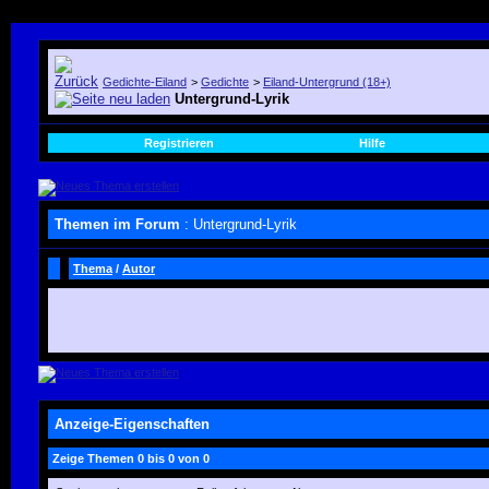
Gedichte-Eiland
>
Gedichte
>
Eiland-Untergrund (18+)
Untergrund-Lyrik
Registrieren
Hilfe
Themen im Forum
: Untergrund-Lyrik
Thema
/
Autor
Anzeige-Eigenschaften
Zeige Themen 0 bis 0 von 0