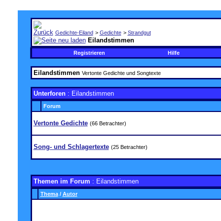
Gedichte-Eiland
>
Gedichte
>
Strandgut
Eilandstimmen
Registrieren
Hilfe
Eilandstimmen
Vertonte Gedichte und Songtexte
Unterforen
: Eilandstimmen
Forum
Vertonte Gedichte
(66 Betrachter)
Song- und Schlagertexte
(25 Betrachter)
Themen im Forum
: Eilandstimmen
Thema
/
Autor