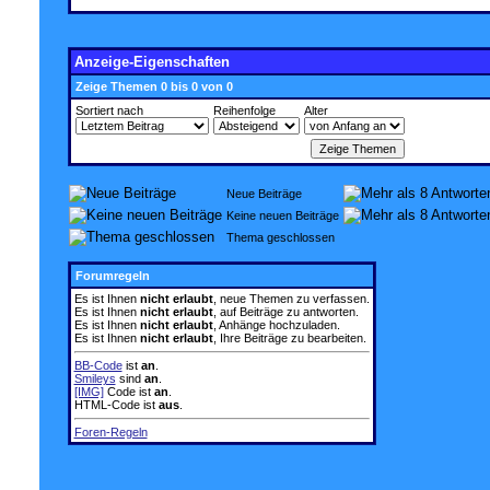
Anzeige-Eigenschaften
Zeige Themen 0 bis 0 von 0
Sortiert nach
Reihenfolge
Alter
Neue Beiträge
Keine neuen Beiträge
Thema geschlossen
Forumregeln
Es ist Ihnen
nicht erlaubt
, neue Themen zu verfassen.
Es ist Ihnen
nicht erlaubt
, auf Beiträge zu antworten.
Es ist Ihnen
nicht erlaubt
, Anhänge hochzuladen.
Es ist Ihnen
nicht erlaubt
, Ihre Beiträge zu bearbeiten.
BB-Code
ist
an
.
Smileys
sind
an
.
[IMG]
Code ist
an
.
HTML-Code ist
aus
.
Foren-Regeln