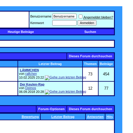
Benutzername
Angemeldet bleiben?
Kennwort
Heutige Beiträge
Suchen
Dieses Forum durchsuchen
Letzter Beitrag
Themen
Beiträge
LÄMMCHEN
von
ralfchen
73
454
10.02.2025
23:22
Der Keulen-Rap
von
Deimos
12
77
06.09.2018
20:28
Forum-Optionen
Dieses Forum durchsuchen
Bewertung
Letzter Beitrag
Antworten
Hits