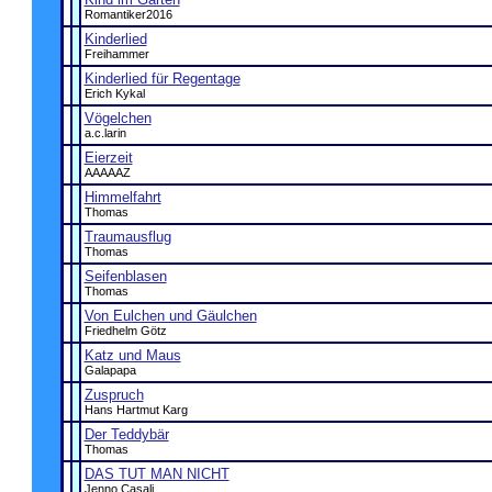
Romantiker2016
Kinderlied
Freihammer
Kinderlied für Regentage
Erich Kykal
Vögelchen
a.c.larin
Eierzeit
AAAAAZ
Himmelfahrt
Thomas
Traumausflug
Thomas
Seifenblasen
Thomas
Von Eulchen und Gäulchen
Friedhelm Götz
Katz und Maus
Galapapa
Zuspruch
Hans Hartmut Karg
Der Teddybär
Thomas
DAS TUT MAN NICHT
Jenno Casali