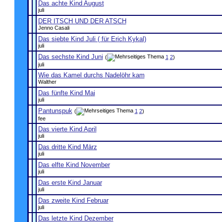
Das achte Kind August
juli
DER ITSCH UND DER ATSCH
Jenno Casali
Das siebte Kind Juli ( für Erich Kykal)
juli
Das sechste Kind Juni
(
1
2
)
juli
Wie das Kamel durchs Nadelöhr kam
Walther
Das fünfte Kind Mai
juli
Pantunspuk
(
1
2
)
fee
Das vierte Kind April
juli
Das dritte Kind März
juli
Das elfte Kind November
juli
Das erste Kind Januar
juli
Das zweite Kind Februar
juli
Das letzte Kind Dezember