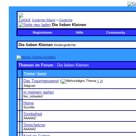
Gedichte-Eiland
>
Gedichte
Die lieben Kleinen
Registrieren
Hilfe
Community
Die lieben Kleinen
Kindergedichte
Themen im Forum
: Die lieben Kleinen
Thema
/
Autor
Das Traumgespenst
(
1
2
)
Sidgrani
in meinem garten
fee_reloaded
Home
Suzette
Sinnbefreit
AAAAAZ
Streichelzoo
AAAAAZ
Kind im Garten