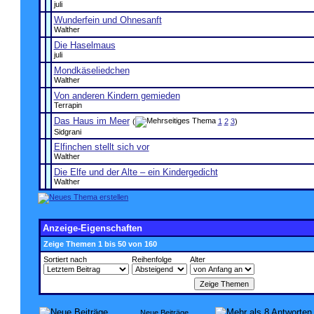
juli
Wunderfein und Ohnesanft
Walther
Die Haselmaus
juli
Mondkäseliedchen
Walther
Von anderen Kindern gemieden
Terrapin
Das Haus im Meer
(
1
2
3
)
Sidgrani
Elfinchen stellt sich vor
Walther
Die Elfe und der Alte – ein Kindergedicht
Walther
Anzeige-Eigenschaften
Zeige Themen 1 bis 50 von 160
Sortiert nach
Reihenfolge
Alter
Neue Beiträge