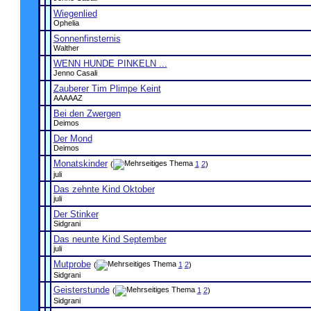
Wiegenlied
Ophelia
Sonnenfinsternis
Walther
WENN HUNDE PINKELN ...
Jenno Casali
Zauberer Tim Plimpe Keint
AAAAAZ
Bei den Zwergen
Deimos
Der Mond
Deimos
Monatskinder
(
1
2
)
juli
Das zehnte Kind Oktober
juli
Der Stinker
Sidgrani
Das neunte Kind September
juli
Mutprobe
(
1
2
)
Sidgrani
Geisterstunde
(
1
2
)
Sidgrani