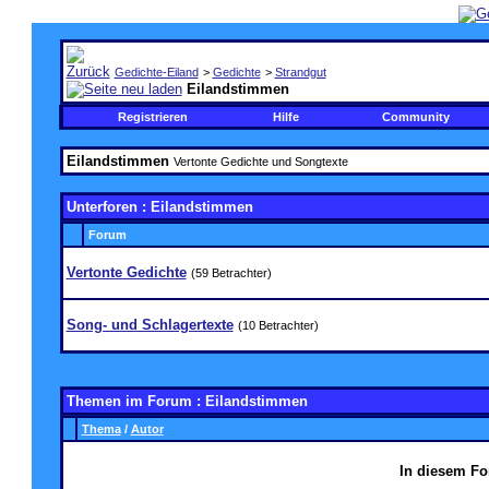
Gedichte-Eiland
>
Gedichte
>
Strandgut
Eilandstimmen
Registrieren
Hilfe
Community
Eilandstimmen
Vertonte Gedichte und Songtexte
Unterforen
: Eilandstimmen
Forum
Vertonte Gedichte
(59 Betrachter)
Song- und Schlagertexte
(10 Betrachter)
Themen im Forum
: Eilandstimmen
Thema
/
Autor
In diesem Fo