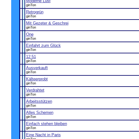
Moderne Lust
ginTon
Retrogrün
ginTon
Mit Gezeter & Geschrei
ginTon
One
ginTon
Einfahrt zum Glück
ginTon
12:51
ginTon
Ausverkauft
ginTon
Kälteerprobt
ginTon
Verdrahtet
ginTon
Arbeitsstützen
ginTon
Alles Schemen
ginTon
Einfach stehen bleiben
ginTon
Eine Nacht in Paris