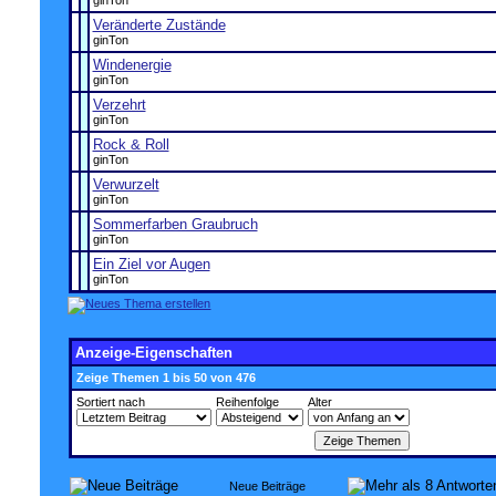
ginTon
Veränderte Zustände
ginTon
Windenergie
ginTon
Verzehrt
ginTon
Rock & Roll
ginTon
Verwurzelt
ginTon
Sommerfarben Graubruch
ginTon
Ein Ziel vor Augen
ginTon
Anzeige-Eigenschaften
Zeige Themen 1 bis 50 von 476
Sortiert nach
Reihenfolge
Alter
Neue Beiträge