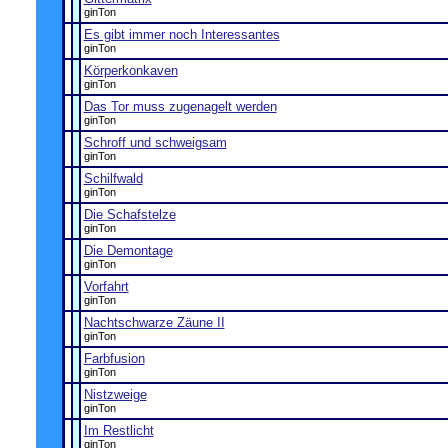
ginTon
Es gibt immer noch Interessantes
ginTon
Körperkonkaven
ginTon
Das Tor muss zugenagelt werden
ginTon
Schroff und schweigsam
ginTon
Schilfwald
ginTon
Die Schafstelze
ginTon
Die Demontage
ginTon
Vorfahrt
ginTon
Nachtschwarze Zäune II
ginTon
Farbfusion
ginTon
Nistzweige
ginTon
Im Restlicht
ginTon