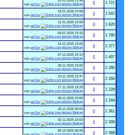
20.01.2026
23:58
0
1.721
von
ginTon
18.01.2026
23:08
0
1.542
von
ginTon
11.01.2026
23:08
0
1.620
von
ginTon
04.01.2026
23:10
0
1.780
von
ginTon
14.12.2025
23:05
0
2.377
von
ginTon
07.12.2025
23:13
0
2.407
von
ginTon
30.11.2025
23:05
0
2.280
von
ginTon
23.11.2025
22:47
0
2.266
von
ginTon
17.11.2025
18:20
0
2.228
von
ginTon
09.11.2025
23:00
0
2.244
von
ginTon
05.11.2025
00:03
0
2.361
von
ginTon
02.11.2025
23:03
0
2.308
von
ginTon
30.10.2025
00:06
0
2.388
von
ginTon