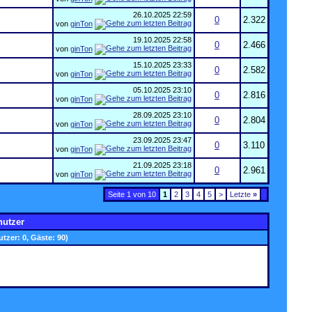
26.10.2025
22:59
0
2.322
von
ginTon
19.10.2025
22:58
0
2.466
von
ginTon
15.10.2025
23:33
0
2.582
von
ginTon
05.10.2025
23:10
0
2.816
von
ginTon
28.09.2025
23:10
0
2.804
von
ginTon
23.09.2025
23:47
0
3.110
von
ginTon
21.09.2025
23:18
0
2.961
von
ginTon
Seite 1 von 10
1
2
3
4
5
>
Letzte
»
nutzer
utzer: 0, Gäste: 90)