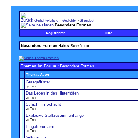
Gedichte-Eiland
>
Gedichte
>
Strandgut
Besondere Formen
Registrieren
Hilfe
Besondere Formen
Haikus, Senryūs etc.
Themen im Forum
: Besondere Formen
Thema
/
Autor
Grasgeflüster
ginTon
Das Leben in den Hinterhöfen
ginTon
Schicht im Schacht
ginTon
Explosive Stoffzusammenhänge
ginTon
Eingefroren arm
ginTon
Gittermatrix