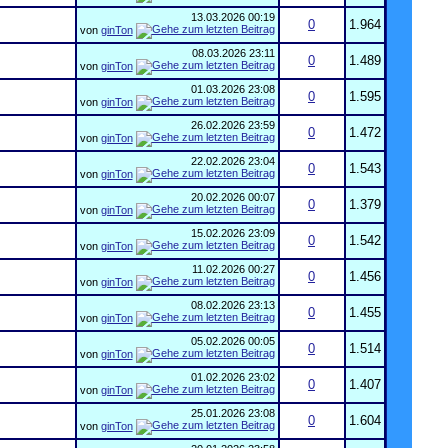
13.03.2026
00:19
0
1.964
von
ginTon
08.03.2026
23:11
0
1.489
von
ginTon
01.03.2026
23:08
0
1.595
von
ginTon
26.02.2026
23:59
0
1.472
von
ginTon
22.02.2026
23:04
0
1.543
von
ginTon
20.02.2026
00:07
0
1.379
von
ginTon
15.02.2026
23:09
0
1.542
von
ginTon
11.02.2026
00:27
0
1.456
von
ginTon
08.02.2026
23:13
0
1.455
von
ginTon
05.02.2026
00:05
0
1.514
von
ginTon
01.02.2026
23:02
0
1.407
von
ginTon
25.01.2026
23:08
0
1.604
von
ginTon