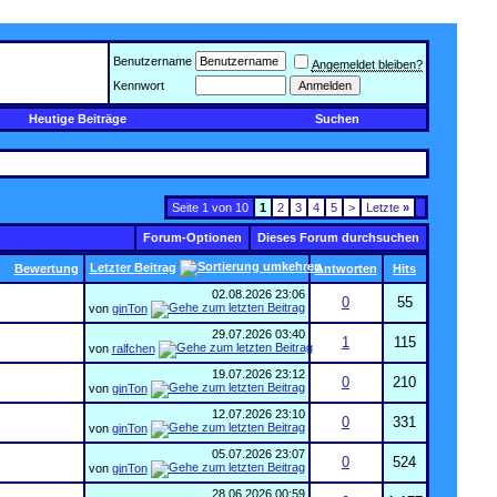
Benutzername
Angemeldet bleiben?
Kennwort
Heutige Beiträge
Suchen
Seite 1 von 10
1
2
3
4
5
>
Letzte
»
Forum-Optionen
Dieses Forum durchsuchen
Letzter Beitrag
Bewertung
Antworten
Hits
02.08.2026
23:06
0
55
von
ginTon
29.07.2026
03:40
1
115
von
ralfchen
19.07.2026
23:12
0
210
von
ginTon
12.07.2026
23:10
0
331
von
ginTon
05.07.2026
23:07
0
524
von
ginTon
28.06.2026
00:59