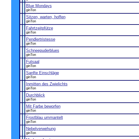
Blue Mondays
ginTon
Sitzen, warten, hoffen
ginTon
Fahrtzeitpfütze
ginTon
Pendlertristesse
ginTon
Schneepuderblues
ginTon
Futsaal
ginTon
Sanfte Einschläge
ginTon
Inmitten des Zwielichts
ginTon
Durchblick
ginTon
Mit Farbe beworfen
ginTon
Frostblau ummantelt
ginTon
Nebelverwehung
ginTon