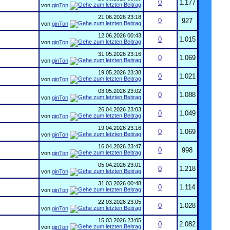
0
1.177
von
ginTon
21.06.2026
23:18
0
927
von
ginTon
12.06.2026
00:43
0
1.015
von
ginTon
31.05.2026
23:16
0
1.069
von
ginTon
19.05.2026
23:38
0
1.021
von
ginTon
03.05.2026
23:02
0
1.088
von
ginTon
26.04.2026
23:03
0
1.049
von
ginTon
19.04.2026
23:16
0
1.069
von
ginTon
16.04.2026
23:47
0
998
von
ginTon
05.04.2026
23:01
0
1.218
von
ginTon
31.03.2026
00:48
0
1.114
von
ginTon
22.03.2026
23:05
0
1.028
von
ginTon
15.03.2026
23:05
0
2.082
von
ginTon