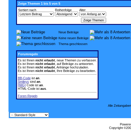
Zeige Themen 1 bis 5 von 5
Sortiert nach
Reihenfolge
Alter
Neue Beiträge
Keine neuen Beiträge
Thema geschlossen
Forumregeln
Es ist Ihnen
nicht erlaubt
, neue Themen zu verfassen.
Es ist Ihnen
nicht erlaubt
, auf Beiträge zu antworten.
Es ist Ihnen
nicht erlaubt
, Anhänge hochzuladen.
Es ist Ihnen
nicht erlaubt
, Ihre Beiträge zu bearbeiten.
BB-Code
ist
an
.
Smileys
sind
an
.
[IMG]
Code ist
an
.
HTML-Code ist
aus
.
Foren-Regeln
Alle Zeitangaben
Powered
Copyright ©2000