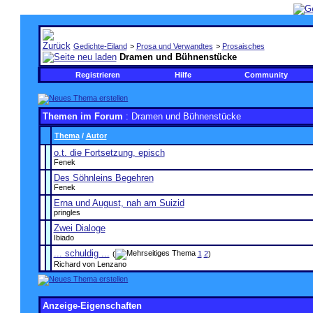
Gedichte-Eiland
>
Prosa und Verwandtes
>
Prosaisches
Dramen und Bühnenstücke
Registrieren
Hilfe
Community
Themen im Forum
: Dramen und Bühnenstücke
Thema
/
Autor
o.t. die Fortsetzung, episch
Fenek
Des Söhnleins Begehren
Fenek
Erna und August, nah am Suizid
pringles
Zwei Dialoge
Ibiado
... schuldig ...
(
1
2
)
Richard von Lenzano
Anzeige-Eigenschaften