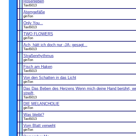
Rosenleben
Taxi5013
Atemgefäße
ginTon
Only You...
Taxi5013
TWO FLOWERS
ginTon
Ach, hätt ich doch nur -JA- gesagt...
Taxi5013
Straßenrhythmus
ginTon
Fisch am Haken
Taxi5013
Von den Schatten in das Licht
ginTon
Das Das Beben des Herzens Wenn mich deine Hand berührt, w
streift,
Taxi5013
DIE MELANCHOLIE
ginTon
Was bleibt?
Taxi5013
Vom Blatt verweht
ginTon