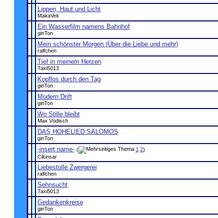
Lippen, Haut und Licht
MakaVeli
Ein Wasserfilm namens Bahnhof
ginTon
Mein schönster Morgen (Über die Liebe und mehr)
ralfchen
Tief in meinem Herzen
Taxi5013
Kopflos durch den Tag
ginTon
Modern Drift
ginTon
Wo Stille bleibt
Max Vödisch
DAS HOHELIED SALOMOS
ginTon
-insert name-
(
1
2
)
Cilonsar
Liebestolle Zwergerei
ralfchen
Sehnsucht
Taxi5013
Gedankenkreise
ginTon