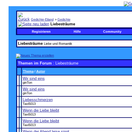
Gedichte-Eiland
>
Gedichte
Liebesträume
Registrieren
Hilfe
Community
Liebesträume
Liebe und Romantik
Themen im Forum
: Liebesträume
Thema
/
Autor
Wir sind eins
ginTon
Wir sind eins
ginTon
Liebesschmerzen
Taxi5013
Wenn die Liebe bleibt
Taxi5013
Wenn die Liebe bleibt
Taxi5013
Wenn der Abend leise singt...