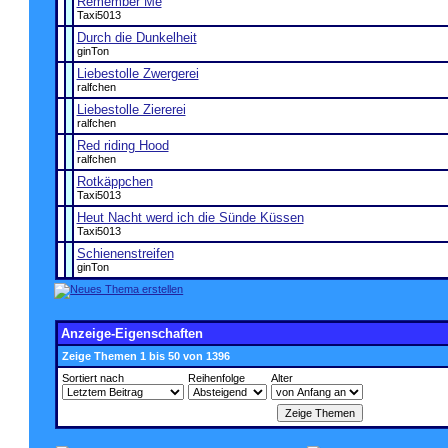
Remember Me
Taxi5013
Durch die Dunkelheit
ginTon
Liebestolle Zwergerei
ralfchen
Liebestolle Ziererei
ralfchen
Red riding Hood
ralfchen
Rotkäppchen
Taxi5013
Heut Nacht werd ich die Sünde Küssen
Taxi5013
Schienenstreifen
ginTon
Anzeige-Eigenschaften
Zeige Themen 1 bis 50 von 1396
Sortiert nach
Reihenfolge
Alter