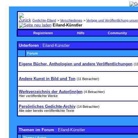
Gedichte-Eiland
>
Verschiedenes
>
Verlage und Veröffentlichung unser
Eiland-Künstler
Registrieren
Hilfe
Community
Unterforen
: Eiland-Künstler
Forum
Eigene Bücher, Anthologien und andere Veröffentlichungen
(1
Andere Kunst in Bild und Ton
(11 Betrachter)
Werkverzeichnis der Autor(inn)en
(4 Betrachter)
Hier veröffentlichte Werke
Persönliches Gedichte-Archiv
(14 Betrachter)
Alte oder bereits veröffentlichte Texte
Themen im Forum
: Eiland-Künstler
Thema
/
Autor