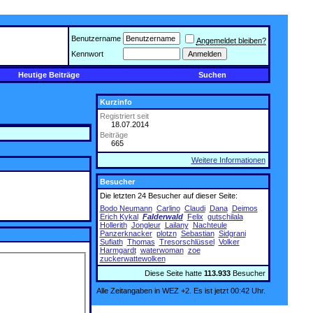
Benutzername
Angemeldet bleiben?
Kennwort
Heutige Beiträge
Suchen
Kurzinfo
Registriert seit
18.07.2014
Beiträge
665
Weitere Informationen
Besucher
Die letzten 24 Besucher auf dieser Seite:
Bodo Neumann
Carlino
Claudi
Dana
Deimos
Erich Kykal
Falderwald
Felix
gutschilala
Hollerith
Jongleur
Lailany
Nachteule
Panzerknacker
plotzn
Sebastian
Sidgrani
Sufiath
Thomas
Tresorschlüssel
Volker
Harmgardt
waterwoman
zoe
zuckerwattewolken
Diese Seite hatte
113.933
Besucher
Alle Zeitangaben in WEZ +2. Es ist jetzt
00:42
Uhr.