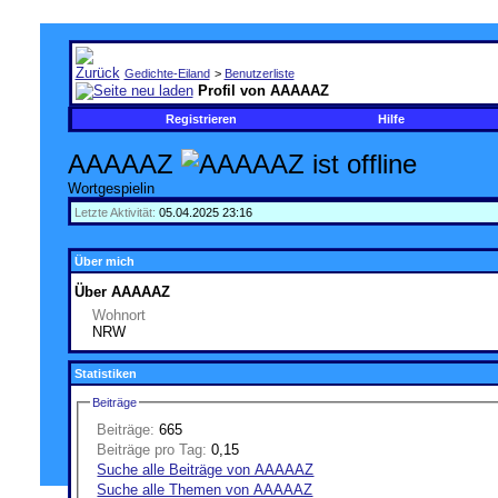
Gedichte-Eiland
>
Benutzerliste
Profil von AAAAAZ
Registrieren
Hilfe
AAAAAZ
Wortgespielin
Letzte Aktivität:
05.04.2025
23:16
Über mich
Über AAAAAZ
Wohnort
NRW
Statistiken
Beiträge
Beiträge:
665
Beiträge pro Tag:
0,15
Suche alle Beiträge von AAAAAZ
Suche alle Themen von AAAAAZ