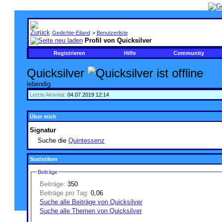
Gedichte-Eiland
>
Benutzerliste
Profil von Quicksilver
Registrieren
Hilfe
Community
Quicksilver
lebendig
Letzte Aktivität:
04.07.2019
12:14
Über mich
Signatur
Suche die
Quintessenz
Statistiken
Beiträge
Beiträge:
350
Beiträge pro Tag:
0,06
Suche alle Beiträge von Quicksilver
Suche alle Themen von Quicksilver