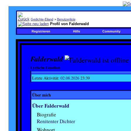
Gedichte-Eiland
>
Benutzerliste
Profil von Falderwald
Registrieren
Hilfe
Community
Falderwald
Lyrische Emotion
Letzte Aktivität:
02.08.2026
23:39
Über mich
Über Falderwald
Biografie
Renitenter Dichter
Wohnort