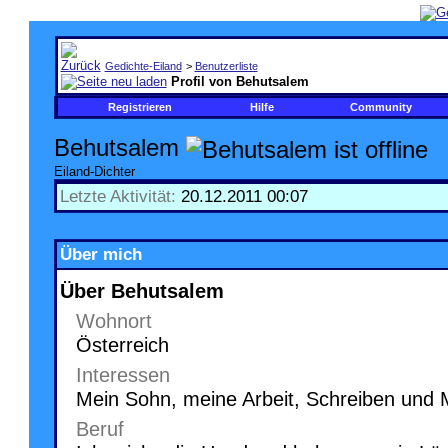
Gedichte-Eiland
>
Benutzerliste
Profil von Behutsalem
Registrieren
Hilfe
Community
Behutsalem
Eiland-Dichter
Letzte Aktivität:
20.12.2011
00:07
Über mich
Über Behutsalem
Wohnort
Österreich
Interessen
Mein Sohn, meine Arbeit, Schreiben und 
Beruf