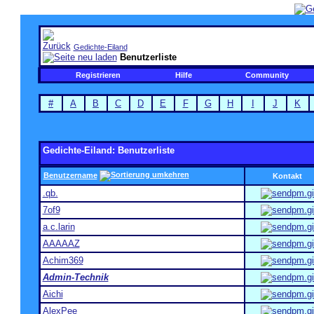
Gedichte-Eiland
Benutzerliste
Registrieren
Hilfe
Community
#
A
B
C
D
E
F
G
H
I
J
K
Gedichte-Eiland: Benutzerliste
Benutzername
Kontakt
.qb.
7of9
a.c.larin
AAAAAZ
Achim369
Admin-Technik
Aichi
AlexPee