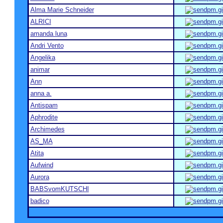
Alma Marie Schneider
ALRICI
amanda luna
Andri Vento
Angelika
animar
Ann
anna a.
Antispam
Aphrodite
Archimedes
AS_MA
Atita
Aufwind
Aurora
BABSvomKUTSCHI
badico