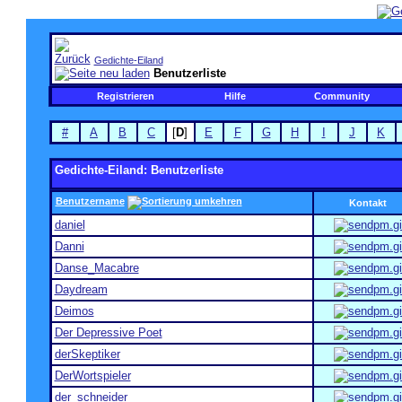
Gedichte-Eiland
Benutzerliste
Registrieren
Hilfe
Community
#
A
B
C
[
D
]
E
F
G
H
I
J
K
Gedichte-Eiland: Benutzerliste
Benutzername
Kontakt
daniel
Danni
Danse_Macabre
Daydream
Deimos
Der Depressive Poet
derSkeptiker
DerWortspieler
der_schneider