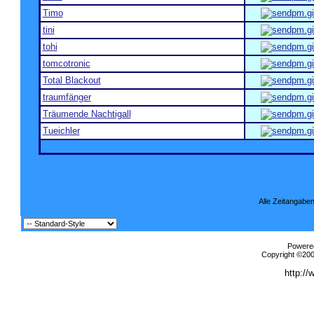
Timo
tini
tohi
tomcotronic
Total Blackout
traumfänger
Träumende Nachtigall
Tueichler
Alle Zeitangaben
Powered
Copyright ©2000
http://