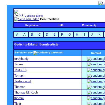
Gedichte-Eiland
Benutzerliste
Registrieren
Hilfe
Community
#
A
B
C
D
E
F
G
H
I
J
K
Gedichte-Eiland: Benutzerliste
Benutzername
Kontakt
tardyhardy
Taurus
Taxi5013
Terrapin
Testaccount
Thomas
Thomas M. Koch
thommi
Ticia