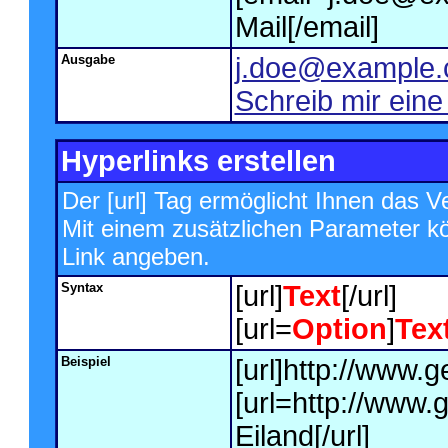
Mail[/email]
Ausgabe
j.doe@example
Schreib mir eine
Hyperlinks erstellen
Der [url] Tag ermöglicht Ihnen das 
Mit einem zusätzlichen Parameter 
Link angeben.
Syntax
[url]
Text
[/url]
[url=
Option
]
Tex
Beispiel
[url]http://www.g
[url=http://www.
Eiland[/url]