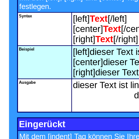
festlegen.
Syntax
[left]
Text
[/left]
[center]
Text
[/cen
[right]
Text
[/right]
Beispiel
[left]dieser Text i
[center]dieser Tex
[right]dieser Text
Ausgabe
dieser Text ist l
d
Eingerückt
Mit dem [indent] Tag können Sie Ihre