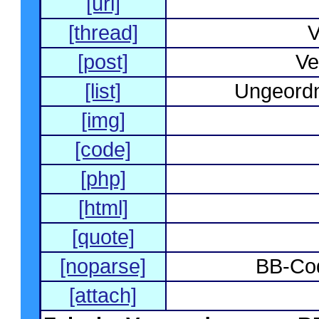
[url]
[thread]
V
[post]
Ve
[list]
Ungeordn
[img]
[code]
[php]
[html]
[quote]
[noparse]
BB-Co
[attach]