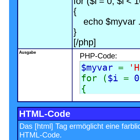
for ($
i = 0; $i < 
{
echo $myvar . 
}
[/php]
Ausgabe
PHP-Code:
$myvar
=
'H
for (
$i
=
0
{
echo
$
}
HTML-Code
Das [html] Tag ermöglicht eine farbl
HTML-Code.