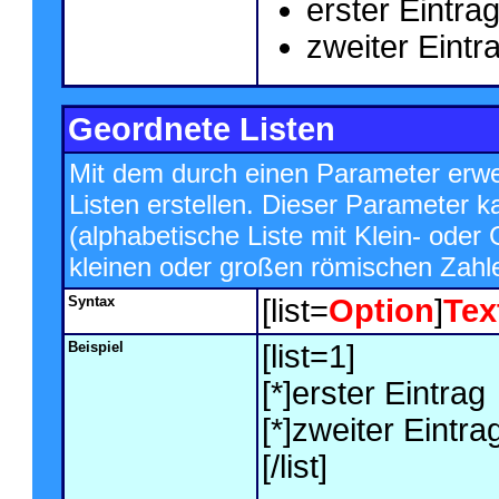
erster Eintra
zweiter Eintr
Geordnete Listen
Mit dem durch einen Parameter erwei
Listen erstellen. Dieser Parameter k
(alphabetische Liste mit Klein- oder 
kleinen oder großen römischen Zahle
Syntax
[list=
Option
]
Tex
Beispiel
[list=1]
[*]erster Eintrag
[*]zweiter Eintra
[/list]