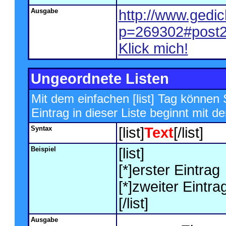
Ausgabe
http://www.gedi
p=269302#post
Klick mich!
Ungeordnete Listen
Mit dem einfachen [list] Tag können 
Eintrag in dieser Liste beginnt mit de
Syntax
[list]
Text
[/list]
Beispiel
[list]
[*]erster Eintrag
[*]zweiter Eintra
[/list]
Ausgabe