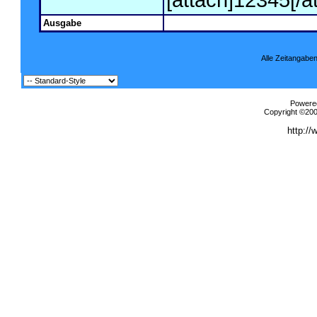
[attach]12345[/a
Ausgabe
Alle Zeitangaben
Powered
Copyright ©2000
http://