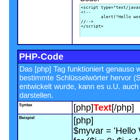
<script type="text/javas
<!--

	alert("Hello world!");

//-->

</script>
PHP-Code
Das [php] Tag funktioniert genauso w
bestimmte Schlüsselwörter hervor (S
entwickelt wurde, kann es u.U. auch
darstellen.
Syntax
[php]
Text
[/php]
Beispiel
[php]
$myvar = 'Hello 