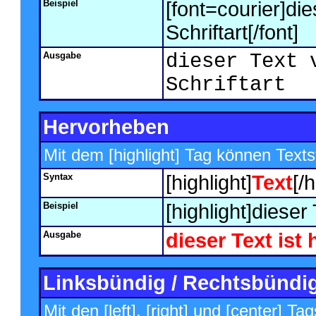
Beispiel
[font=courier]di
Schriftart[/font]
Ausgabe
dieser Text 
Schriftart
Hervorheben
Mit dem [highlight] Tag können Text
Syntax
[highlight]
Text
[/h
Beispiel
[highlight]dieser
Ausgabe
dieser Text is
Linksbündig / Rechtsbündig 
Mit den [left], [right] und [center] 