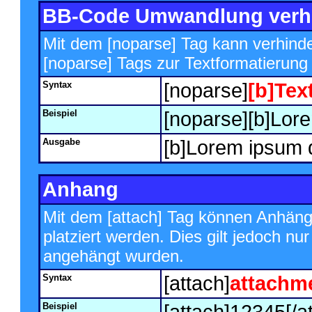
BB-Code Umwandlung verh
Mit dem [noparse] Tag kann verhind
[noparse] Tags zur Textformatierung
Syntax
[noparse]
[b]Text
Beispiel
[noparse][b]Lore
Ausgabe
[b]Lorem ipsum d
Anhang
Mit dem [attach] Tag können Anhänge
platziert werden. Dies gilt jedoch nu
angehängt wurden.
Syntax
[attach]
attachm
Beispiel