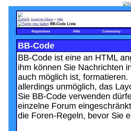
Gedichte-Eiland
>
Hilfe
BB-Code Liste
Registrieren
Hilfe
Community
BB-Code
BB-Code ist eine an HTML an
ihm können Sie Nachrichten i
auch möglich ist, formatieren.
allerdings unmöglich, das Layo
Sie BB-Code verwenden dürfen
einzelne Forum eingeschränkt
die Foren-Regeln, bevor Sie e