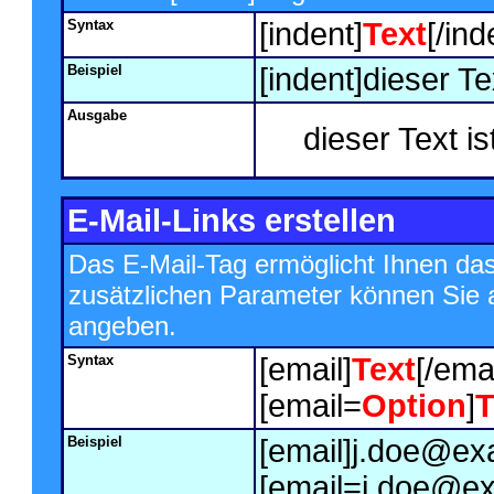
Syntax
[indent]
Text
[/ind
Beispiel
[indent]dieser Te
Ausgabe
dieser Text is
E-Mail-Links erstellen
Das E-Mail-Tag ermöglicht Ihnen das
zusätzlichen Parameter können Sie
angeben.
Syntax
[email]
Text
[/emai
[email=
Option
]
T
Beispiel
[email]j.doe@ex
[email=j.doe@ex