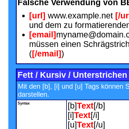
Falsche Verwendung von B
[url]
www.example.net
[/ur
und dem zu formatierenden
[email]
myname@domain.
müssen einen Schrägstric
(
[/email]
)
Fett / Kursiv / Unterstrichen
Mit den [b], [i] und [u] Tags können S
darstellen.
Syntax
[b]
Text
[/b]
[i]
Text
[/i]
[u]
Text
[/u]