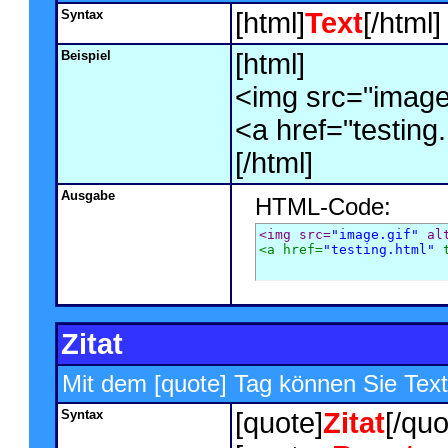
Syntax
[html]
Text
[/html]
Beispiel
[html]
<img src="image.
<a href="testing
[/html]
Ausgabe
HTML-Code:
<img src=
"image.gif"
 al
<a href=
"testing.html"
 
Zitat
Mit dem [quote] Tag können Sie Texte
Syntax
[quote]
Zitat
[/quo