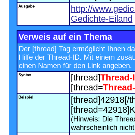
Ausgabe
http://www.gedic
Gedichte-Eiland
Verweis auf ein Thema
Der [thread] Tag ermöglicht Ihnen d
Hilfe der Thread-ID. Mit einem zus
einen Namen für den Link angeben.
Syntax
[thread]
Thread-
[thread=
Thread-
Beispiel
[thread]42918[/t
[thread=42918]Kl
(Hinweis: Die Thread
wahrscheinlich nich