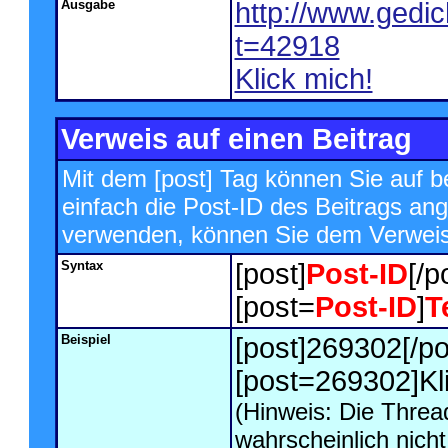
Ausgabe
http://www.gedi
t=42918
Klick mich!
Verweis auf einen Beitrag
Mit dem [post] Tag können Sie auf b
einfach die Post-ID des Beitrags an
verwenden, können Sie dem Verweis
Syntax
[post]
Post-ID
[/p
[post=
Post-ID
]
T
Beispiel
[post]269302[/po
[post=269302]Kli
(Hinweis: Die Thread
wahrscheinlich nich