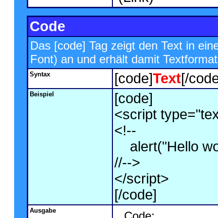
Code
Das [code] Tag zeigt den Text in ein
Font) an und erhält damit Textformat
Syntax
[code]
Text
[/code
Beispiel
[code]
<script type="tex
<!--
alert("Hello wor
//-->
</script>
[/code]
Ausgabe
Code: