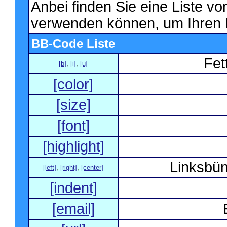
Anbei finden Sie eine Liste v
verwenden können, um Ihren B
BB-Code Liste
Fet
[b]
,
[i]
,
[u]
[color]
[size]
[font]
[highlight]
Linksbün
[left]
,
[right]
,
[center]
[indent]
[email]