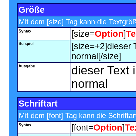
Größe
Mit dem [size] Tag kann die Textgrö
Syntax
[size=
Option
]
Te
Beispiel
[size=+2]dieser 
normal[/size]
Ausgabe
dieser Text 
normal
Schriftart
Mit dem [font] Tag kann die Schrifta
Syntax
[font=
Option
]
Te