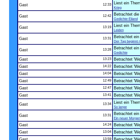
Liest ein The
Gast
12:33
Krieg
Betrachtet die
Gast
12:42
Gedichte-Eiland
Liest ein The
Gast
13:19
Leiden
Betrachtet ei
Gast
13:31
Der Tag beginnt 
Betrachtet ei
Gast
13:28
Gedichte
Gast
13:23
Betrachtet 'Wer
Gast
14:22
Betrachtet 'Wer
Gast
14:04
Betrachtet 'Wer
Gast
12:49
Betrachtet 'Wer
Gast
12:47
Betrachtet 'Wer
Gast
13:41
Betrachtet 'Wer
Liest ein The
Gast
13:34
So lange
Betrachtet ei
Gast
13:31
Ein neuer Morge
Gast
14:24
Betrachtet 'Wer
Gast
13:04
Betrachtet 'Wer
Gast
13:59
Betrachtet 'Wer