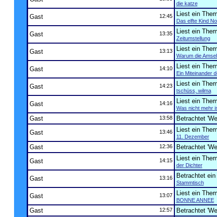
die katze
Liest ein The
Gast
12:45
Das elfte Kind N
Liest ein The
Gast
13:35
Zeitumstellung
Liest ein The
Gast
13:13
Warum die Amsel
Liest ein The
Gast
14:10
Ein Miteinander d
Liest ein The
Gast
14:23
tschüss, wilma
Liest ein The
Gast
14:16
Was nicht mehr i
Gast
13:58
Betrachtet 'Wer
Liest ein The
Gast
13:46
11. Dezember
Gast
12:36
Betrachtet 'Wer
Liest ein The
Gast
14:15
der Dichter
Betrachtet ei
Gast
13:16
Stammtisch
Liest ein The
Gast
13:07
BONNE ANNEE
Gast
12:57
Betrachtet 'Wer