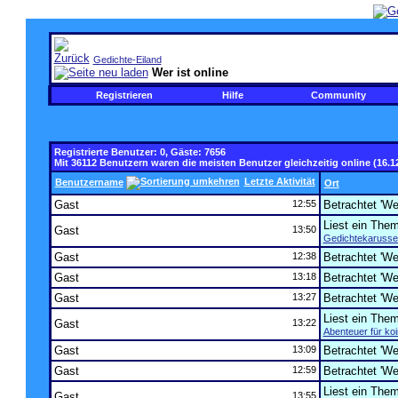
Gedichte-Eiland
Wer ist online
Registrieren
Hilfe
Community
Registrierte Benutzer: 0, Gäste: 7656
Mit 36112 Benutzern waren die meisten Benutzer gleichzeitig online (16.1
Letzte Aktivität
Benutzername
Ort
Gast
12:55
Betrachtet 'Wer
Liest ein The
Gast
13:50
Gedichtekarussel
Gast
12:38
Betrachtet 'Wer
Gast
13:18
Betrachtet 'Wer
Gast
13:27
Betrachtet 'Wer
Liest ein The
Gast
13:22
Abenteuer für ko
Gast
13:09
Betrachtet 'Wer
Gast
12:59
Betrachtet 'Wer
Liest ein The
Gast
13:55