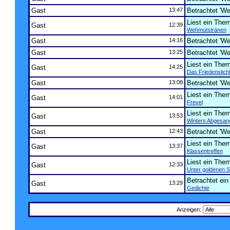
Gast
13:47
Betrachtet 'Wer
Liest ein The
Gast
12:39
Wehmutstränen
Gast
14:16
Betrachtet 'Wer
Gast
13:25
Betrachtet 'Wer
Liest ein The
Gast
14:25
Das Friedenslich
Gast
13:08
Betrachtet 'Wer
Liest ein The
Gast
14:01
Frevel
Liest ein The
Gast
13:53
Winters Abgesan
Gast
12:43
Betrachtet 'Wer
Liest ein The
Gast
13:37
Klassentreffen
Liest ein The
Gast
12:33
Unter goldenen 
Betrachtet ei
Gast
13:29
Gedichte
Anzeigen: