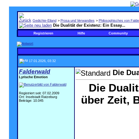
Gedichte-Eiland
>
Prosa und Verwandtes
>
Philosophisches von Falde
Die Dualität der Existenz: Ein Essay...
Registrieren
Hilfe
Community
17.01.2026, 03:32
Falderwald
Die Dua
Lyrische Emotion
Die Duali
Registriert seit: 07.02.2009
über Zeit,
Ort: Inselstadt Ratzeburg
Beiträge: 10.045