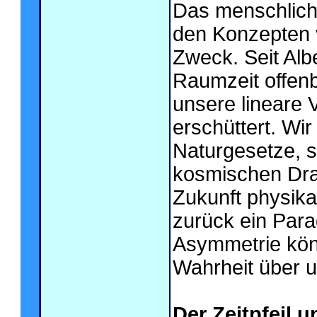
Das menschliche
den Konzepten 
Zweck. Seit Alb
Raumzeit offenba
unsere lineare 
erschüttert. Wir
Naturgesetze, s
kosmischen Dra
Zukunft physikal
zurück ein Para
Asymmetrie könn
Wahrheit über u
Der Zeitpfeil u