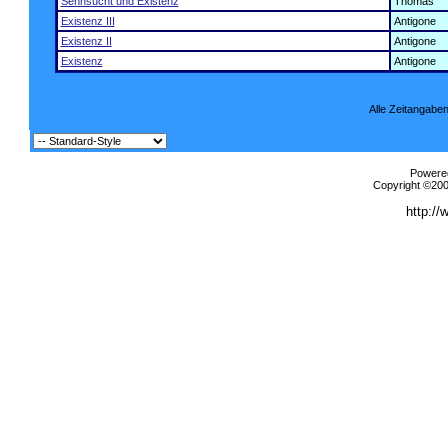
Sehnsucht und Existenz
Thomas
Existenz III
Antigone
Existenz II
Antigone
Existenz
Antigone
Alle Zeitangaben
Powered
Copyright ©2000
http://