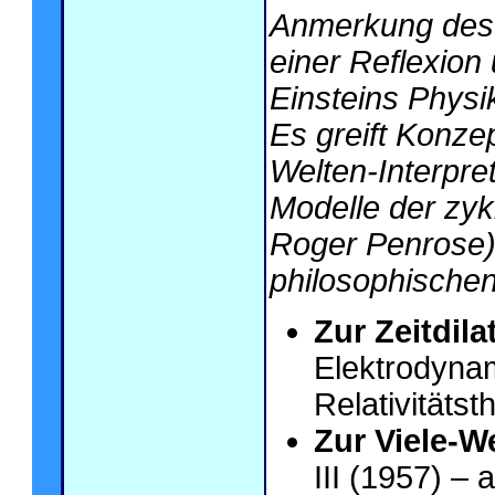
Anmerkung des 
einer Reflexion 
Einsteins Phys
Es greift Konzept
Welten-Interpr
Modelle der zyk
Roger Penrose) 
philosophischen
Zur Zeitdila
Elektrodynam
Relativitätst
Zur Viele-We
III (1957) –