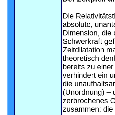
Die Relativitäts
absolute, unanta
Dimension, die
Schwerkraft gef
Zeitdilatation m
theoretisch de
bereits zu eine
verhindert ein un
die unaufhalts
(Unordnung) – 
zerbrochenes Gl
zusammen; die 