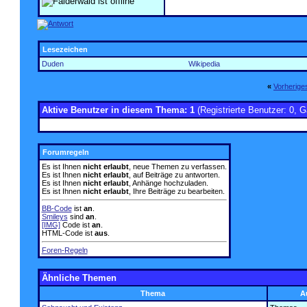
Lesezeichen
Duden
Wikipedia
«
Vorherig
Aktive Benutzer in diesem Thema: 1
(Registrierte Benutzer: 0, G
Forumregeln
Es ist Ihnen
nicht erlaubt
, neue Themen zu verfassen.
Es ist Ihnen
nicht erlaubt
, auf Beiträge zu antworten.
Es ist Ihnen
nicht erlaubt
, Anhänge hochzuladen.
Es ist Ihnen
nicht erlaubt
, Ihre Beiträge zu bearbeiten.
BB-Code
ist
an
.
Smileys
sind
an
.
[IMG]
Code ist
an
.
HTML-Code ist
aus
.
Foren-Regeln
Ähnliche Themen
Thema
A