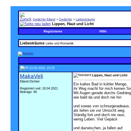
Gedichte-Eiland
>
Gedichte
>
Liebesträume
Lippen, Haut und Licht
Registrieren
Hilfe
Liebesträume
Liebe und Romantik
23.05.2026, 23:25
MakaVeli
Lippen, Haut und Licht
Eiland-Dichter
Ein kaltes Bad in kühler Menge,
ihr Weg macht für mich keinen Si
Registriert seit: 18.04.2021
Beiträge: 96
Mit Augen gerade durchs Gedräng
wie bald da und doch nie hin
und sowas von schnurgeradeaus,
als liefen sie vor Umsicht weg.
Ständig fort und doch nie raus,
wenig Leben. Viel Gepäck
und dazwischen, ja fallen auf