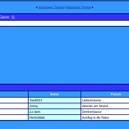
«
Vorheriges Thema
|
Nächstes Thema
»
Gäste: 1)
Autor
Forum
Taxi5013
Liebesträume
Jonny
Abends am Strand
a.c.larin
Denkerklause
Herbstblatt
Ausflug in die Natur