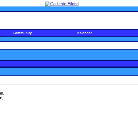
Community
Kalender
nn.
e,