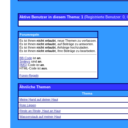
Aktive Benutzer in diesem Thema: 1
(Registrierte Benutzer: 0, 
Forumregeln
Es ist Ihnen
nicht erlaubt
, neue Themen zu verfassen.
Es ist Ihnen
nicht erlaubt
, auf Beiträge zu antworten.
Es ist Ihnen
nicht erlaubt
, Anhänge hochzuladen.
Es ist Ihnen
nicht erlaubt
, Ihre Beiträge zu bearbeiten.
BB-Code
ist
an
.
Smileys
sind
an
.
[IMG]
Code ist
an
.
HTML-Code ist
aus
.
Foren-Regeln
Ähnliche Themen
Thema
Meine Hand auf deiner Haut
Rote Lippen
Rinde an Rinde, Haut an Haut
Wasserstaub auf meiner Haut