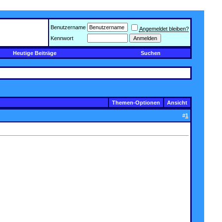
Benutzername
Angemeldet bleiben?
Kennwort
Heutige Beiträge
Suchen
Themen-Optionen
Ansicht
#
1