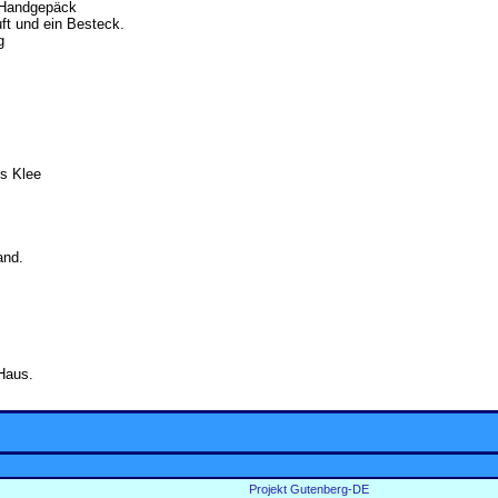
 Handgepäck
ft und ein Besteck.
g
s Klee
and.
 Haus.
Projekt Gutenberg-DE