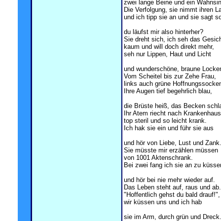
zwei lange Beine und ein Wahnsi
Die Verfolgung, sie nimmt ihren L
und ich tipp sie an und sie sagt so
du läufst mir also hinterher?
Sie dreht sich, ich seh das Gesic
kaum und will doch direkt mehr,
seh nur Lippen, Haut und Licht
und wunderschöne, braune Locke
Vom Scheitel bis zur Zehe Frau,
links auch grüne Hoffnungssocke
Ihre Augen tief begehrlich blau,
die Brüste heiß, das Becken schl
Ihr Atem riecht nach Krankenhaus
top steril und so leicht krank.
Ich hak sie ein und führ sie aus
und hör von Liebe, Lust und Zank
Sie müsste mir erzählen müssen
von 1001 Aktenschrank.
Bei zwei fang ich sie an zu küsse
und hör bei nie mehr wieder auf.
Das Leben steht auf, raus und ab.
"Hoffentlich gehst du bald drauf!",
wir küssen uns und ich hab
sie im Arm, durch grün und Dreck