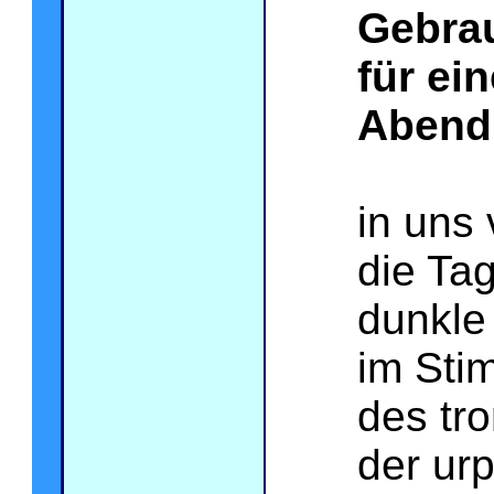
Gebra
für ei
Abend
in uns 
die Ta
dunkle
im Sti
des tr
der urp