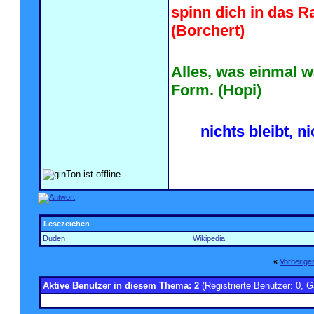
spinn dich in das R
(Borchert)
Alles, was einmal w
Form. (Hopi)
nichts bleibt, n
Lesezeichen
Duden
Wikipedia
«
Vorherig
Aktive Benutzer in diesem Thema: 2
(Registrierte Benutzer: 0, G