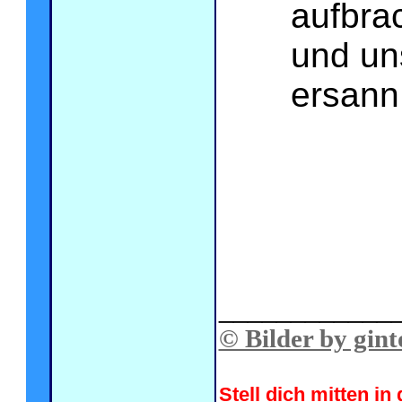
aufbra
und un
ersan
.
____________
© Bilder by gint
Stell dich mitten i