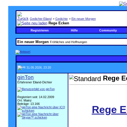
Gedichte-Eiland
>
Gedichte
>
Ein neuer Morgen
Rege Ecken
Registrieren
Hilfe
Community
Ein neuer Morgen
Fröhliches und Hoffnungen
31.05.2026, 23:20
ginTon
Rege E
Erfahrener Eiland-Dichter
.
Registriert seit: 14.02.2009
Ort: Mainz
Beiträge: 13.166
Rege E