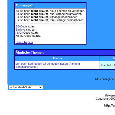
Forumregeln
Es ist Ihnen
nicht erlaubt
, neue Themen zu verfassen.
Es ist Ihnen
nicht erlaubt
, auf Beiträge zu antworten.
Es ist Ihnen
nicht erlaubt
, Anhänge hochzuladen.
Es ist Ihnen
nicht erlaubt
, Ihre Beiträge zu bearbeiten.
BB-Code
ist
an
.
Smileys
sind
an
.
[IMG]
Code ist
an
.
HTML-Code ist
aus
.
Foren-Regeln
Ähnliche Themen
Thema
A
Von öden Schnecken an schnöden Ecken (Achtung
Friedhelm 
Schüttelnonsens )
Alle Zeitangaben
Powered
Copyright ©2000
http://