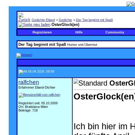
Gedichte-Eiland
>
Gedichte
>
Der Tag beginnt mit Spaß
OsterGlock(en)
Registrieren
Hilfe
Community
Der Tag beginnt mit Spaß
Humor und Übermut
05.04.2026, 08:58
ralfchen
OsterG
Erfahrener Eiland-Dichter
OsterGlock(en
Registriert seit: 05.10.2009
Ort: Bratislava-Wien
Beiträge: 718
Ich bin hier im