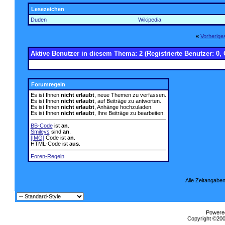
Lesezeichen
Duden
Wikipedia
«
Vorherig
Aktive Benutzer in diesem Thema: 2
(Registrierte Benutzer: 0, 
Forumregeln
Es ist Ihnen
nicht erlaubt
, neue Themen zu verfassen.
Es ist Ihnen
nicht erlaubt
, auf Beiträge zu antworten.
Es ist Ihnen
nicht erlaubt
, Anhänge hochzuladen.
Es ist Ihnen
nicht erlaubt
, Ihre Beiträge zu bearbeiten.
BB-Code
ist
an
.
Smileys
sind
an
.
[IMG]
Code ist
an
.
HTML-Code ist
aus
.
Foren-Regeln
Alle Zeitangaben
Powered
Copyright ©2000