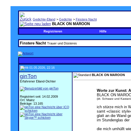
Gedichte-Eiland
>
Gedichte
>
Finstere Nacht
BLACK ON MAROON
Registrieren
Hilfe
Finstere Nacht
Trauer und Düsteres
01.05.2026, 22:16
ginTon
BLACK ON MAROON
Erfahrener Eiland-Dichter
.
Worte zur Kunst: 
BLACK ON MARO
Registriert seit: 14.02.2009
(dt. Schwarz und Kastani
Ort: Mainz
Beiträge: 13.165
ich stürze mich in W
samt «classic style
glatt an die Wand g
im Stundenglas der 
die mich umhüllt wi