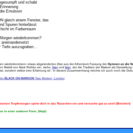
ingesumpft und schabt
 Erinnerung
 die Emulsion
leich einem Fenster, das
nd Spuren hinterlässt
chicht im Farbenraum
 Morgen wiederkommen?
nt aneinandersetzt
er Tiefe auszugraben…
gen wiederkommen
« etwas abgeändertes Zitat aus der Athenäum Fassung der
Hymnen an die N
en Malstil von Mark Rothko ein, siehe:
hier
und
hier
, der die Tradition der Malerei als Darstell
g ist; sondern selbst eine Erfahrung ist“. In diesem Zusammenhang möchte ich auch noch die Dok
hko
BLACK ON MAROON
Tate Modern, London
n seinen Tropfensegen spinn dich in das Rauschen ein und versuche gut zu sein! (Borchert)
ur in einer anderen Form. (Hopi)