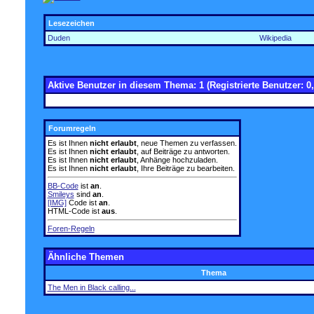
Lesezeichen
Duden
Wikipedia
Aktive Benutzer in diesem Thema: 1
(Registrierte Benutzer: 0,
Forumregeln
Es ist Ihnen
nicht erlaubt
, neue Themen zu verfassen.
Es ist Ihnen
nicht erlaubt
, auf Beiträge zu antworten.
Es ist Ihnen
nicht erlaubt
, Anhänge hochzuladen.
Es ist Ihnen
nicht erlaubt
, Ihre Beiträge zu bearbeiten.
BB-Code
ist
an
.
Smileys
sind
an
.
[IMG]
Code ist
an
.
HTML-Code ist
aus
.
Foren-Regeln
Ähnliche Themen
Thema
The Men in Black calling...