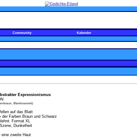
Community
Kalender
Abstrakter Expressionismus
ON
enbraun, Blankosonett)
ellen auf das Blatt
» der Farben Braun und Schwarz
elehnt: Format XL
Szene, Dunkelheit
e eine zweite Haut