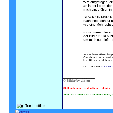
wird aufgetragen, e
an lauter Leere, der
mich einzufühlen in
BLACK ON MAROON g
nach innen schaut u
wie eine Mehrfachs
muss immer dieser
der Bild für Bild bu
um mich aus tiefst
»
muss immer dieser Mor
Gedicht auf den abstrakt
kein Bild einer Erfahrun
*Text zum Bild:
Mark Rot
.
__________________
© Bilder by ginton
Stell dich mitten in den Regen, glaub a
Alles, was einmal war, ist immer noch, n