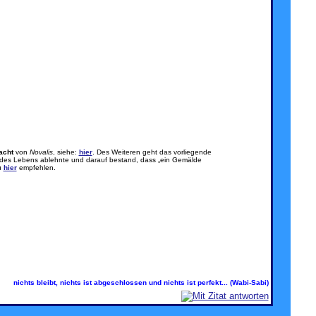
acht
von
Novalis
, siehe:
hier
. Des Weiteren geht das vorliegende
ung des Lebens ablehnte und darauf bestand, dass „ein Gemälde
u
hier
empfehlen.
nichts bleibt, nichts ist abgeschlossen und nichts ist perfekt... (Wabi-Sabi)