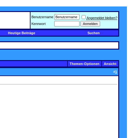
Benutzername
Angemeldet bleiben?
Kennwort
Heutige Beiträge
Suchen
Themen-Optionen
Ansicht
#
1