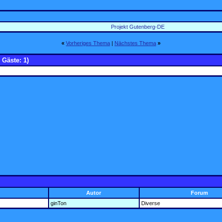
Projekt Gutenberg-DE
«
Vorheriges Thema
|
Nächstes Thema
»
 Gäste: 1)
Autor
Forum
ginTon
Diverse