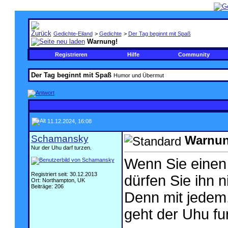
Gedichte-Eiland
>
Gedichte
>
Der Tag beginnt mit Spaß
Warnung!
Registrieren
Hilfe
Community
Der Tag beginnt mit Spaß
Humor und Übermut
11.12.2024, 16:08
Schamansky
Warnun
Nur der Uhu darf turzen.
Wenn Sie einen
Registriert seit: 30.12.2013
dürfen Sie ihn n
Ort: Northampton, UK
Beiträge: 206
Denn mit jedem, 
geht der Uhu fur