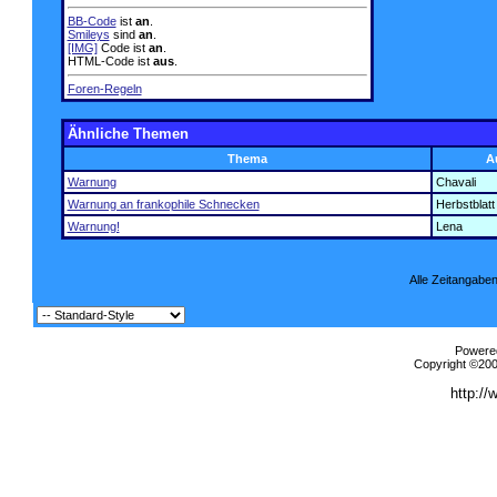
BB-Code
ist
an
.
Smileys
sind
an
.
[IMG]
Code ist
an
.
HTML-Code ist
aus
.
Foren-Regeln
Ähnliche Themen
Thema
A
Warnung
Chavali
Warnung an frankophile Schnecken
Herbstblatt
Warnung!
Lena
Alle Zeitangaben
Powered
Copyright ©2000
http://