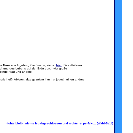
am Meer
von
Ingeborg Bachmann
, siehe:
hier
. Des Weiteren
tehung des Lebens auf der Erde durch vier große
elnde Frau und andere...
erie heißt Abloom, das gezeigte hier hat jedoch einen anderen
nichts bleibt, nichts ist abgeschlossen und nichts ist perfekt... (Wabi-Sabi)