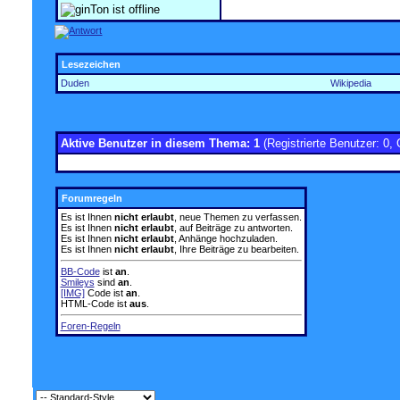
Lesezeichen
Duden
Wikipedia
Aktive Benutzer in diesem Thema: 1
(Registrierte Benutzer: 0, 
Forumregeln
Es ist Ihnen
nicht erlaubt
, neue Themen zu verfassen.
Es ist Ihnen
nicht erlaubt
, auf Beiträge zu antworten.
Es ist Ihnen
nicht erlaubt
, Anhänge hochzuladen.
Es ist Ihnen
nicht erlaubt
, Ihre Beiträge zu bearbeiten.
BB-Code
ist
an
.
Smileys
sind
an
.
[IMG]
Code ist
an
.
HTML-Code ist
aus
.
Foren-Regeln