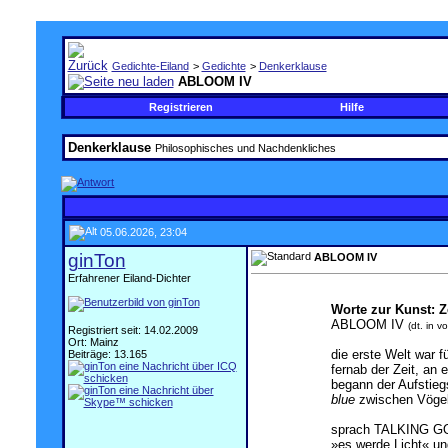
Gedichte-Eiland
>
Gedichte
>
Denkerklause
ABLOOM IV
Registrieren
Hilfe
Denkerklause
Philosophisches und Nachdenkliches
05.06.2026, 23:04
ginTon
ABLOOM IV
Erfahrener Eiland-Dichter
.
Worte zur Kunst: Z
ABLOOM IV
(dt. in v
Registriert seit: 14.02.2009
Ort: Mainz
die erste Welt war 
Beiträge: 13.165
fernab der Zeit, an 
begann der Aufstie
blue
zwischen Vögel
sprach TALKING GO
»es werde Licht« un