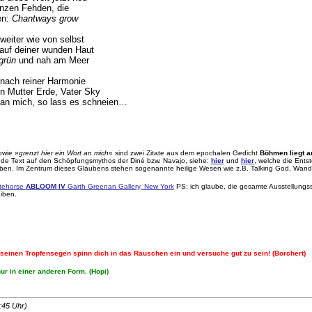
anzen Fehden, die
en:
Chantways grow
weiter wie von selbst
auf deiner wunden Haut
grün
und nah am Meer
 nach reiner Harmonie
n Mutter Erde, Vater Sky
t an mich, so lass es schneien…
owie »
grenzt hier ein Wort an mich
« sind zwei Zitate aus dem epochalen Gedicht
Böhmen liegt 
ende Text auf den Schöpfungsmythos der Diné bzw. Navajo, siehe:
hier
und
hier
, welche die Ents
iben. Im Zentrum dieses Glaubens stehen sogenannte heilige Wesen wie z.B. Talking God, Wand
tehorse
ABLOOM IV
Garth Greenan Gallery, New York
PS: ich glaube, die gesamte Ausstellungss
iben.
n seinen Tropfensegen spinn dich in das Rauschen ein und versuche gut zu sein! (Borchert)
ur in einer anderen Form. (Hopi)
:45
Uhr)