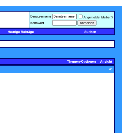
Benutzername
Angemeldet bleiben?
Kennwort
Heutige Beiträge
Suchen
Themen-Optionen
Ansicht
#
1