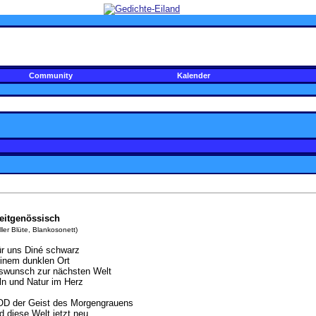
Community
Kalender
eitgenössisch
oller Blüte, Blankosonett)
für uns Diné schwarz
einem dunklen Ort
gswunsch zur nächsten Welt
n und Natur im Herz
D der Geist des Morgengrauens
d diese Welt jetzt neu