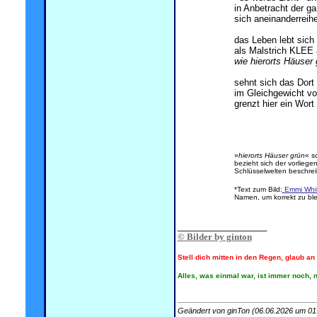
in Anbetracht der g
sich aneinanderreih
das Leben lebt sich 
als Malstrich KLEE 
wie hierorts Häuser 
sehnt sich das Dort
im Gleichgewicht vo
grenzt hier ein Wor
»
hierorts Häuser grün
« s
bezieht sich der vorlieg
Schlüsselwelten beschre
*Text zum Bild:
Emmi Whi
Namen, um korrekt zu ble
.
__________________
© Bilder by ginton
Stell dich mitten in den Regen, glaub a
Alles, was einmal war, ist immer noch, n
Geändert von ginTon (06.06.2026 um
01