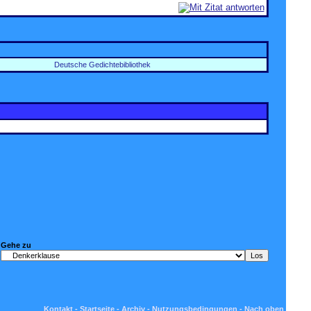
Deutsche Gedichtebibliothek
Gehe zu
Kontakt
-
Startseite
-
Archiv
-
Nutzungsbedingungen
-
Nach oben