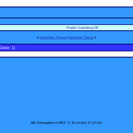
Projekt Gutenberg-DE
«
Vorheriges Thema
|
Nächstes Thema
»
Gäste: 1)
Alle Zeitangaben in WEZ +2. Es ist jetzt
17:14
Uhr.