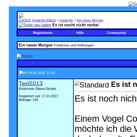
Gedichte-Eiland
>
Gedichte
>
Ein neuer Morgen
Es ist nocht nicht vorbei
Registrieren
Hilfe
Community
Ein neuer Morgen
Fröhliches und Hoffnungen
29.08.2025, 11:58
Taxi5013
Es ist 
Erfahrener Eiland-Dichter
Es ist noch nich
Registriert seit: 17.01.2017
Beiträge: 242
Einem Vogel Con
möchte ich die 