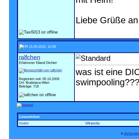
Liebe Grüße an 
15.09.2025, 10:08
ralfchen
Erfahrener Eiland-Dichter
was ist eine DI
Registriert seit: 05.10.2009
swimpooling??
Ort: Bratislava-Wien
Beiträge: 718
Lesezeichen
Duden
Wikipedia
«
Vorherig