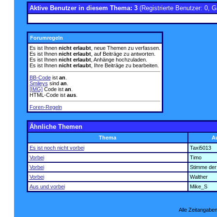
Aktive Benutzer in diesem Thema: 3
(Registrierte Benutzer: 0, G
Forumregeln
Es ist Ihnen
nicht erlaubt
, neue Themen zu verfassen.
Es ist Ihnen
nicht erlaubt
, auf Beiträge zu antworten.
Es ist Ihnen
nicht erlaubt
, Anhänge hochzuladen.
Es ist Ihnen
nicht erlaubt
, Ihre Beiträge zu bearbeiten.
BB-Code
ist
an
.
Smileys
sind
an
.
[IMG]
Code ist
an
.
HTML-Code ist
aus
.
Foren-Regeln
Ähnliche Themen
Thema
A
Es ist noch nicht vorbei
Taxi5013
Vorbei
Timo
Vorbei
Stimme der 
Vorbei
Walther
Aus und vorbei
Mike_S
Alle Zeitangaben