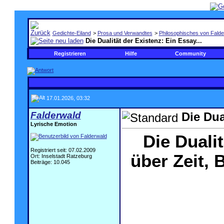
Gedichte-Eiland
>
Prosa und Verwandtes
>
Philosophisches von Falde
Die Dualität der Existenz: Ein Essay...
Registrieren
Hilfe
Community
17.01.2026, 03:32
Falderwald
Die Dua
Lyrische Emotion
Die Duali
Registriert seit: 07.02.2009
über Zeit,
Ort: Inselstadt Ratzeburg
Beiträge: 10.045