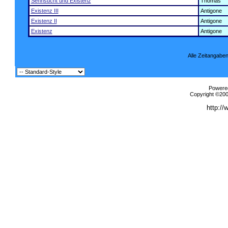
Sehnsucht und Existenz
Thomas
Existenz III
Antigone
Existenz II
Antigone
Existenz
Antigone
Alle Zeitangaben
Powered
Copyright ©2000
http://