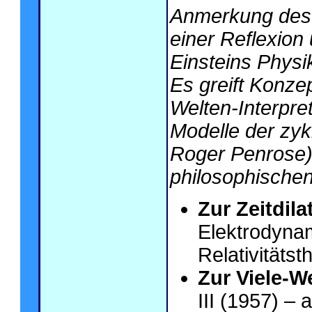
Anmerkung des 
einer Reflexion 
Einsteins Phys
Es greift Konzept
Welten-Interpr
Modelle der zyk
Roger Penrose) 
philosophischen
Zur Zeitdila
Elektrodynam
Relativitätst
Zur Viele-We
III (1957) –