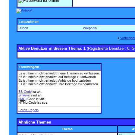
Lesezeichen
Duden
Wikipedia
«
Vorherig
Aktive Benutzer in diesem Thema: 1
(Registrierte Benutzer: 0, G
Forumregeln
Es ist Ihnen
nicht erlaubt
, neue Themen zu verfassen.
Es ist Ihnen
nicht erlaubt
, auf Beiträge zu antworten.
Es ist Ihnen
nicht erlaubt
, Anhänge hochzuladen.
Es ist Ihnen
nicht erlaubt
, Ihre Beiträge zu bearbeiten.
BB-Code
ist
an
.
Smileys
sind
an
.
[IMG]
Code ist
an
.
HTML-Code ist
aus
.
Foren-Regeln
Ähnliche Themen
Thema
A