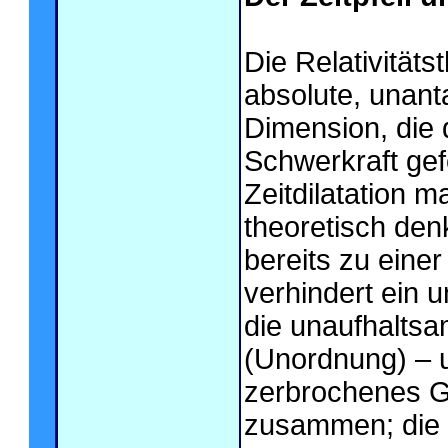
Die Relativitäts
absolute, unanta
Dimension, die
Schwerkraft gef
Zeitdilatation m
theoretisch de
bereits zu eine
verhindert ein un
die unaufhalts
(Unordnung) – 
zerbrochenes Gl
zusammen; die 