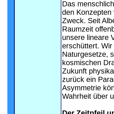
Das menschliche
den Konzepten 
Zweck. Seit Alb
Raumzeit offenba
unsere lineare 
erschüttert. Wir
Naturgesetze, s
kosmischen Dra
Zukunft physikal
zurück ein Para
Asymmetrie könn
Wahrheit über u
Der Zeitpfeil u