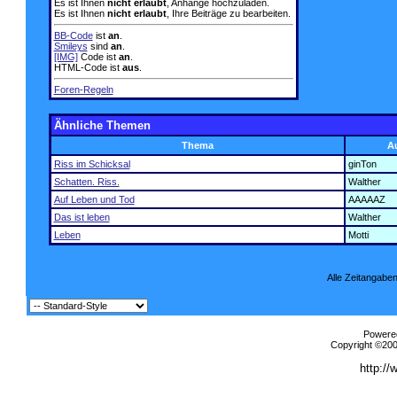
Es ist Ihnen
nicht erlaubt
, Anhänge hochzuladen.
Es ist Ihnen
nicht erlaubt
, Ihre Beiträge zu bearbeiten.
BB-Code
ist
an
.
Smileys
sind
an
.
[IMG]
Code ist
an
.
HTML-Code ist
aus
.
Foren-Regeln
Ähnliche Themen
Thema
A
Riss im Schicksal
ginTon
Schatten. Riss.
Walther
Auf Leben und Tod
AAAAAZ
Das ist leben
Walther
Leben
Motti
Alle Zeitangaben
Powered
Copyright ©2000
http://