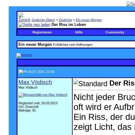
Gedichte-Eiland
>
Gedichte
>
Ein neuer Morgen
Der Riss im Leben
Registrieren
Hilfe
Community
Ein neuer Morgen
Fröhliches und Hoffnungen
06.07.2026, 22:06
Max Vödisch
Der Ri
Max Vödisch
Nicht jeder Bruc
Registriert seit: 26.03.2013
oft wird er Aufbr
Ort: Osterzell
Beiträge: 91
Ein Riss, der du
zeigt Licht, das