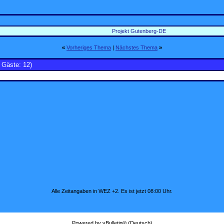
Projekt Gutenberg-DE
«
Vorheriges Thema
|
Nächstes Thema
»
, Gäste: 12)
Alle Zeitangaben in WEZ +2. Es ist jetzt
08:00
Uhr.
Powered by vBulletin® (Deutsch)