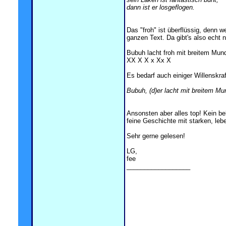
dann ist er losgeflogen.
Das "froh" ist überflüssig, denn w
ganzen Text. Da gibt's also echt 
Bubuh lacht froh mit breitem Mun
XX X X x Xx X
Es bedarf auch einiger Willenskra
Bubuh, (d)er lacht mit breitem Mu
Ansonsten aber alles top! Kein be
feine Geschichte mit starken, leb
Sehr gerne gelesen!
LG,
fee
__________________
x
x
x
x
x
x
x