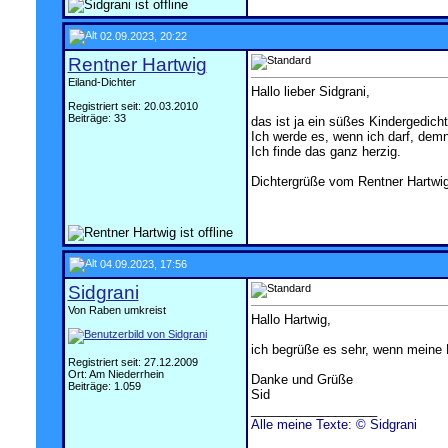
02.09.2023, 20:22
Rentner Hartwig
Eiland-Dichter
Hallo lieber Sidgrani,
Registriert seit: 20.03.2010
Beiträge: 33
das ist ja ein süßes Kindergedicht
Ich werde es, wenn ich darf, dem
Ich finde das ganz herzig.
Dichtergrüße vom Rentner Hartwi
04.09.2023, 17:56
Sidgrani
Von Raben umkreist
Hallo Hartwig,
ich begrüße es sehr, wenn meine 
Registriert seit: 27.12.2009
Ort: Am Niederrhein
Danke und Grüße
Beiträge: 1.059
Sid
__________________
Alle meine Texte: © Sidgrani