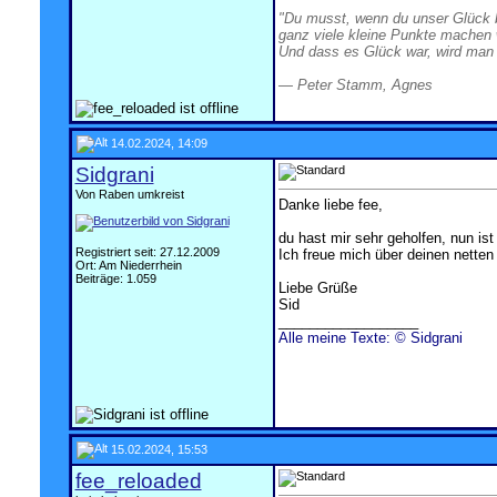
x
"Du musst, wenn du unser Glück b
ganz viele kleine Punkte machen 
Und dass es Glück war, wird man 
― Peter Stamm, Agnes
14.02.2024, 14:09
Sidgrani
Von Raben umkreist
Danke liebe fee,
du hast mir sehr geholfen, nun ist
Registriert seit: 27.12.2009
Ich freue mich über deinen nette
Ort: Am Niederrhein
Beiträge: 1.059
Liebe Grüße
Sid
__________________
Alle meine Texte: © Sidgrani
15.02.2024, 15:53
fee_reloaded