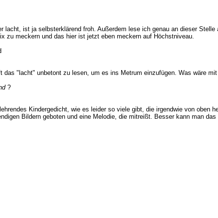
er lacht, ist ja selbsterklärend froh. Außerdem lese ich genau an dieser Stell
nix zu meckern und das hier ist jetzt eben meckern auf Höchstniveau.
d
ft das "lacht" unbetont zu lesen, um es ins Metrum einzufügen. Was wäre mit
nd
?
lehrendes Kindergedicht, wie es leider so viele gibt, die irgendwie von oben 
endigen Bildern geboten und eine Melodie, die mitreißt. Besser kann man das