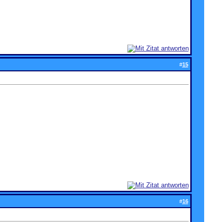
#
15
#
16