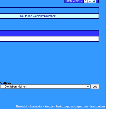
Seite 2 von 2
<
1
2
Deutsche Gedichtebibliothek
Gehe zu
Kontakt
-
Startseite
-
Archiv
-
Nutzungsbedingungen
-
Nach oben