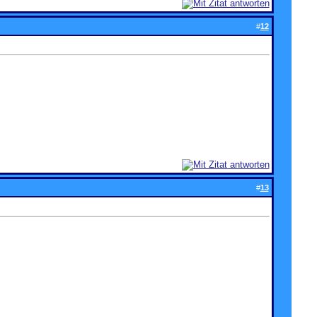
#
12
#
13