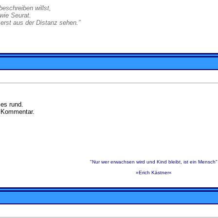
eschreiben willst,
wie Seurat.
erst aus der Distanz sehen.”
 es rund.
n Kommentar.
"Nur wer erwachsen wird und Kind bleibt, ist ein Mensch"
»Erich Kästner«