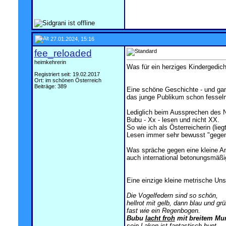
27.01.2024, 15:16
fee_reloaded
heimkehrerin
Was für ein herziges Kindergedicht
Registriert seit: 19.02.2017
Ort: im schönen Österreich
Beiträge: 389
Eine schöne Geschichte - und gan
das junge Publikum schon fesseln
Lediglich beim Aussprechen des N
Bubu - Xx - lesen und nicht XX.
So wie ich als Österreicherin (l
Lesen immer sehr bewusst "gege
Was spräche gegen eine kleine An
auch international betonungsmäßig
Eine einzige kleine metrische Uns
Die Vogelfedern sind so schön,
hellrot mit gelb, dann blau und grü
fast wie ein Regenbogen.
Bubu
lacht froh
mit breitem Mu
sein Laken ist fantastisch bunt,