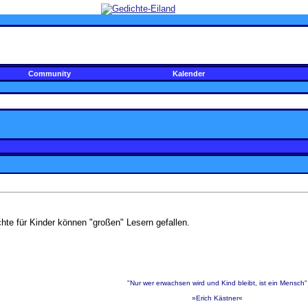
Community
Kalender
chte für Kinder können "großen" Lesern gefallen.
"Nur wer erwachsen wird und Kind bleibt, ist ein Mensch"
»Erich Kästner«