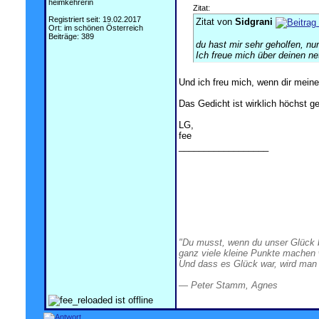
heimkehrerin
Zitat:
Registriert seit: 19.02.2017
Zitat von
Sidgrani
Ort: im schönen Österreich
Beiträge: 389
du hast mir sehr geholfen, nun
Ich freue mich über deinen n
Und ich freu mich, wenn dir mein
Das Gedicht ist wirklich höchst ge
LG,
fee
__________________
x
x
x
x
x
x
x
x
"Du musst, wenn du unser Glück b
ganz viele kleine Punkte machen 
Und dass es Glück war, wird man 
― Peter Stamm, Agnes