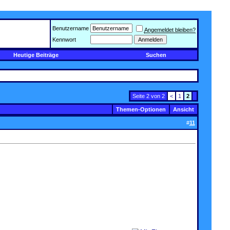
Benutzername
Angemeldet bleiben?
Kennwort
Heutige Beiträge
Suchen
Seite 2 von 2
<
1
2
Themen-Optionen
Ansicht
#
11