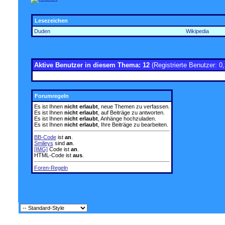
Lesezeichen
Duden
Wikipedia
Aktive Benutzer in diesem Thema: 12
(Registrierte Benutzer: 0
Forumregeln
Es ist Ihnen
nicht erlaubt
, neue Themen zu verfassen.
Es ist Ihnen
nicht erlaubt
, auf Beiträge zu antworten.
Es ist Ihnen
nicht erlaubt
, Anhänge hochzuladen.
Es ist Ihnen
nicht erlaubt
, Ihre Beiträge zu bearbeiten.
BB-Code
ist
an
.
Smileys
sind
an
.
[IMG]
Code ist
an
.
HTML-Code ist
aus
.
Foren-Regeln