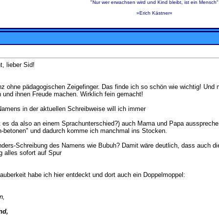
"Nur wer erwachsen wird und Kind bleibt, ist ein Mensch"
»Erich Kästner«
, lieber Sid!
z ohne pädagogischen Zeigefinger. Das finde ich so schön wie wichtig! Und 
 und ihnen Freude machen. Wirklich fein gemacht!
amens in der aktuellen Schreibweise will ich immer
iegt es da also an einem Sprachunterschied?) auch Mama und Papa ausspreche:
n-betonen" und dadurch komme ich manchmal ins Stocken.
ders-Schreibung des Namens wie Bubuh? Damit wäre deutlich, dass auch die
 alles sofort auf Spur
auberkeit habe ich hier entdeckt und dort auch ein Doppelmoppel:
n,
nd,