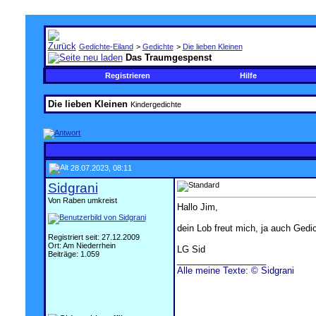
Gedichte-Eiland
>
Gedichte
>
Die lieben Kleinen
Das Traumgespenst
Registrieren
Hilfe
Die lieben Kleinen
Kindergedichte
28.07.2023, 08:11
Sidgrani
Von Raben umkreist
Hallo Jim,
dein Lob freut mich, ja auch Gedi
Registriert seit: 27.12.2009
Ort: Am Niederrhein
LG Sid
Beiträge: 1.059
__________________
Alle meine Texte: © Sidgrani