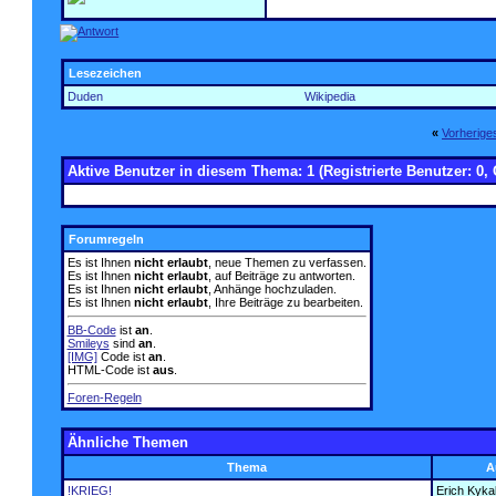
Lesezeichen
Duden
Wikipedia
«
Vorherig
Aktive Benutzer in diesem Thema: 1
(Registrierte Benutzer: 0, 
Forumregeln
Es ist Ihnen
nicht erlaubt
, neue Themen zu verfassen.
Es ist Ihnen
nicht erlaubt
, auf Beiträge zu antworten.
Es ist Ihnen
nicht erlaubt
, Anhänge hochzuladen.
Es ist Ihnen
nicht erlaubt
, Ihre Beiträge zu bearbeiten.
BB-Code
ist
an
.
Smileys
sind
an
.
[IMG]
Code ist
an
.
HTML-Code ist
aus
.
Foren-Regeln
Ähnliche Themen
Thema
A
!KRIEG!
Erich Kyka