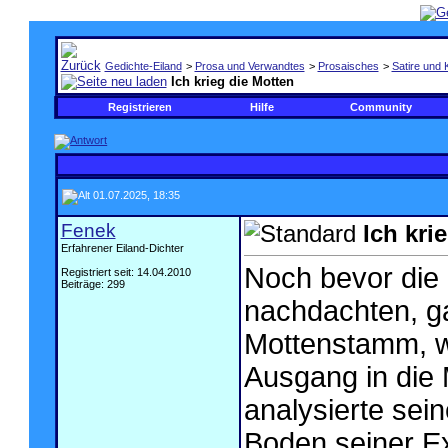
Gedichte-Eiland
>
Prosa und Verwandtes
>
Prosaisches
>
Satire und 
Ich krieg die Motten
Registrieren
Hilfe
Community
01.07.2025, 18:35
Fenek
Ich kri
Erfahrener Eiland-Dichter
Noch bevor die
Registriert seit: 14.04.2010
Beiträge: 299
nachdachten, ga
Mottenstamm, w
Ausgang in die 
analysierte se
Boden seiner Ex