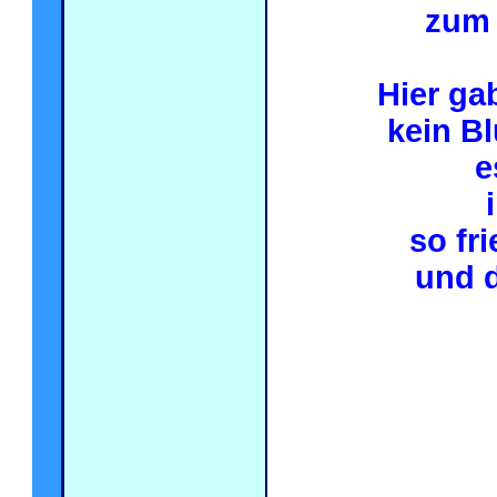
zum 
Hier ga
kein Bl
e
so fr
und d