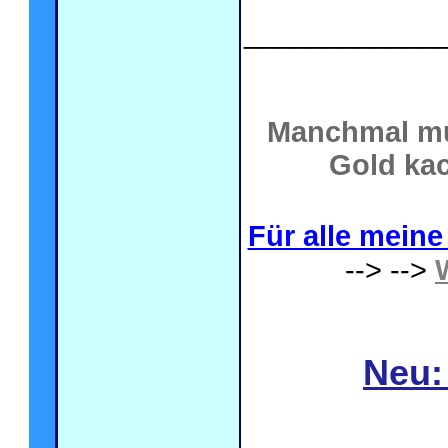
____________
Manchmal mu
Gold kac
Für alle meine 
--> -->
Neu: