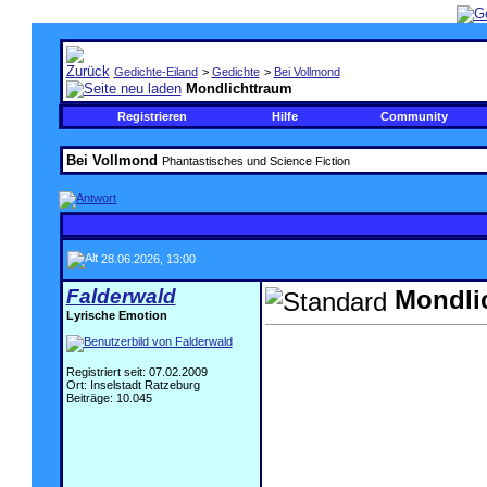
Gedichte-Eiland
>
Gedichte
>
Bei Vollmond
Mondlichttraum
Registrieren
Hilfe
Community
Bei Vollmond
Phantastisches und Science Fiction
28.06.2026, 13:00
Falderwald
Mondli
Lyrische Emotion
Registriert seit: 07.02.2009
Ort: Inselstadt Ratzeburg
Beiträge: 10.045