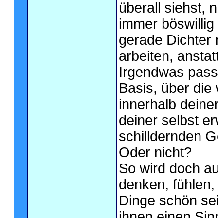
überall siehst, n
immer böswillig
gerade Dichter
arbeiten, ansta
Irgendwas passt
Basis, über die 
innerhalb deiner
deiner selbst e
schilldernden G
Oder nicht?
So wird doch au
denken, fühlen
Dinge schön sei
ihnen einen Sin