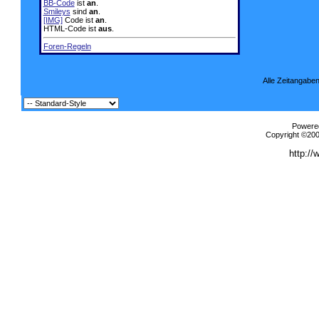
BB-Code
ist
an
.
Smileys
sind
an
.
[IMG]
Code ist
an
.
HTML-Code ist
aus
.
Foren-Regeln
Alle Zeitangaben
Powered
Copyright ©2000
http://