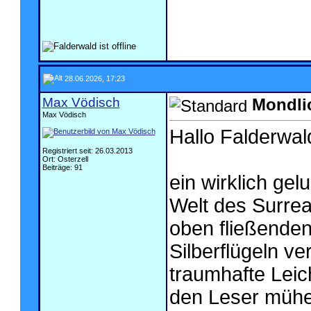
28.06.2026, 17:23
Max Vödisch
Mondli
Max Vödisch
Hallo Falderwal
Registriert seit: 26.03.2013
Ort: Osterzell
Beiträge: 91
ein wirklich gel
Welt des Surrea
oben fließenden
Silberflügeln v
traumhafte Leich
den Leser mühe