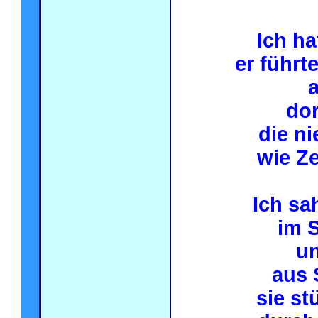
Ich ha
er führt
dor
die n
wie Ze
Ich sa
im 
un
aus 
sie st