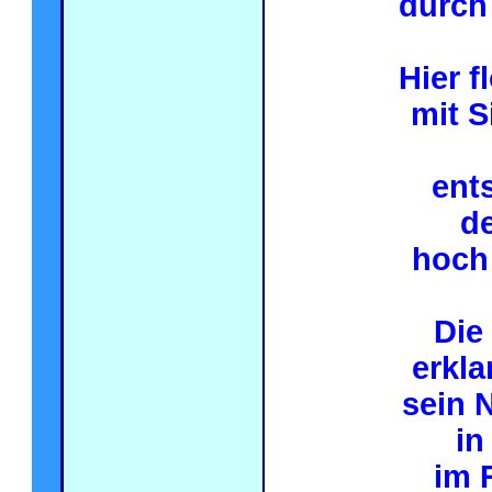
durch
Hier f
mit S
ent
de
hoch
Die
erkla
sein N
in
im 