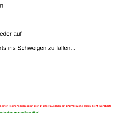
en
ieder auf
ts ins Schweigen zu fallen...
n seinen Tropfensegen spinn dich in das Rauschen ein und versuche gut zu sein! (Borchert)
ur in einer anderen Form. (Hopi)