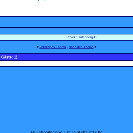
Projekt Gutenberg-DE
«
Vorheriges Thema
|
Nächstes Thema
»
 Gäste: 1)
Alle Zeitangaben in WEZ +2. Es ist jetzt
08:33
Uhr.