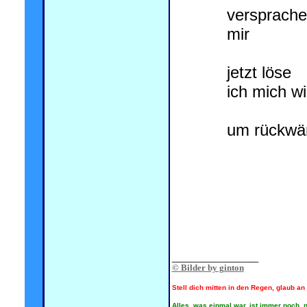
versprach
mir
jetzt löse
ich mich w
um rückwär
.
__________________
© Bilder by ginton
Stell dich mitten in den Regen, glaub a
Alles, was einmal war, ist immer noch, n