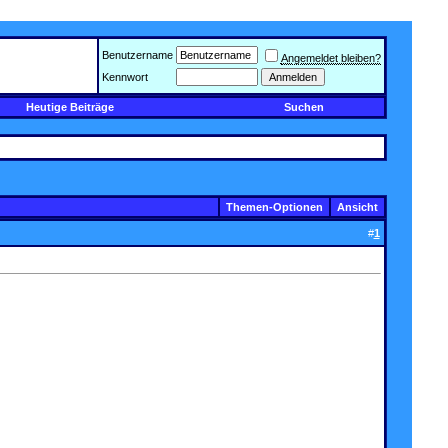
Benutzername
Angemeldet bleiben?
Kennwort
Heutige Beiträge
Suchen
Themen-Optionen
Ansicht
#
1