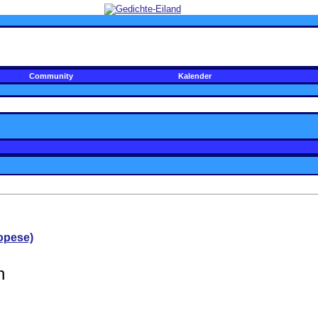
Community
Kalender
opese)
n