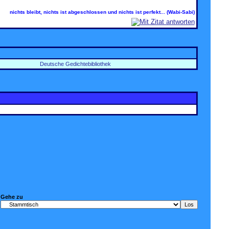
nichts bleibt, nichts ist abgeschlossen und nichts ist perfekt... (Wabi-Sabi)
Deutsche Gedichtebibliothek
Gehe zu