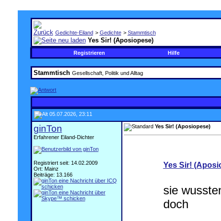
Gedichte-Eiland
>
Gedichte
>
Stammtisch
Yes Sir! (Aposiopese)
Registrieren
Hilfe
Stammtisch
Gesellschaft, Politik und Alltag
05.07.2026, 23:11
ginTon
Yes Sir! (Aposiopese)
Erfahrener Eiland-Dichter
.
Registriert seit: 14.02.2009
Yes Sir! (Aposi
Ort: Mainz
Beiträge: 13.166
sie wusste
doch