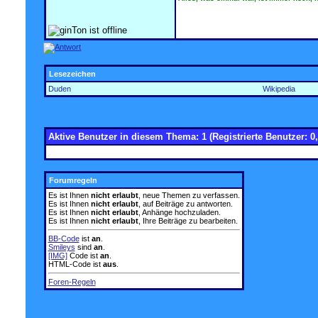
Lesezeichen
Duden
Wikipedia
Aktive Benutzer in diesem Thema: 1
(Registrierte Benutzer: 0,
Forumregeln
Es ist Ihnen
nicht erlaubt
, neue Themen zu verfassen.
Es ist Ihnen
nicht erlaubt
, auf Beiträge zu antworten.
Es ist Ihnen
nicht erlaubt
, Anhänge hochzuladen.
Es ist Ihnen
nicht erlaubt
, Ihre Beiträge zu bearbeiten.
BB-Code
ist
an
.
Smileys
sind
an
.
[IMG]
Code ist
an
.
HTML-Code ist
aus
.
Foren-Regeln