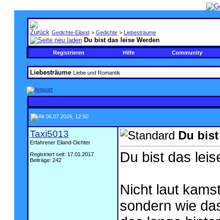
Gedichte-Eiland
>
Gedichte
>
Liebesträume
Du bist das leise Werden
Registrieren
Hilfe
Community
Liebesträume
Liebe und Romantik
06.07.2026, 12:50
Taxi5013
Du bist
Erfahrener Eiland-Dichter
Du bist das lei
Registriert seit: 17.01.2017
Beiträge: 242
Nicht laut kamst
sondern wie das