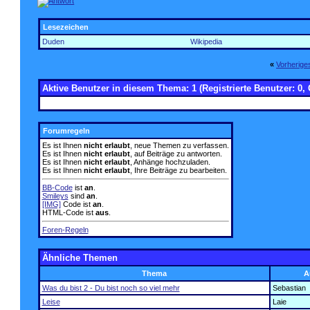
Lesezeichen
Duden
Wikipedia
«
Vorherig
Aktive Benutzer in diesem Thema: 1
(Registrierte Benutzer: 0, 
Forumregeln
Es ist Ihnen
nicht erlaubt
, neue Themen zu verfassen.
Es ist Ihnen
nicht erlaubt
, auf Beiträge zu antworten.
Es ist Ihnen
nicht erlaubt
, Anhänge hochzuladen.
Es ist Ihnen
nicht erlaubt
, Ihre Beiträge zu bearbeiten.
BB-Code
ist
an
.
Smileys
sind
an
.
[IMG]
Code ist
an
.
HTML-Code ist
aus
.
Foren-Regeln
Ähnliche Themen
Thema
A
Was du bist 2 - Du bist noch so viel mehr
Sebastian
Leise
Laie