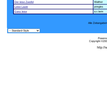
Der leise Zweifel
Walther
Leise Laute
pringles
Ganz leise
a.c.larin
Alle Zeitangaben
Powered
Copyright ©2000
http://